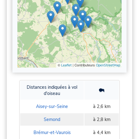
©
| Contributeurs
Leaflet
OpenStreetMap
Distances indiquées à vol
d'oiseau
Aisey-sur-Seine
à 2,6 km
Semond
à 2,8 km
Brémur-et-Vaurois
à 4,4 km