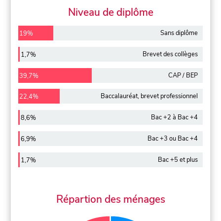
Niveau de diplôme
Sans diplôme
19%
Brevet des collèges
1,7%
CAP / BEP
39,7%
Baccalauréat, brevet professionnel
22,4%
Bac +2 à Bac +4
8,6%
Bac +3 ou Bac +4
6,9%
Bac +5 et plus
1,7%
Répartion des ménages