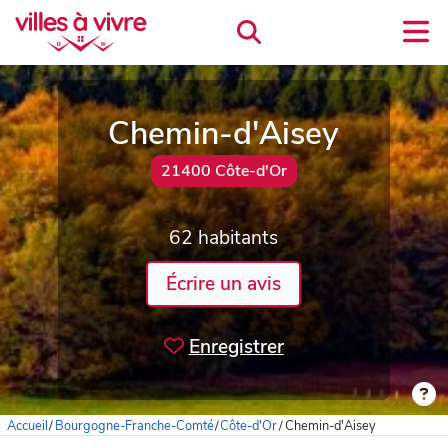
Chemin-d'Aisey
21400 Côte-d'Or
62 habitants
Écrire un avis
Enregistrer
Accueil
/
Bourgogne-Franche-Comté
/
Côte-d'Or
/
Chemin-d'Aisey