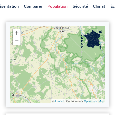
ésentation
Comparer
Population
Sécurité
Climat
Éc
+
−
©
| Contributeurs
Leaflet
OpenStreetMap