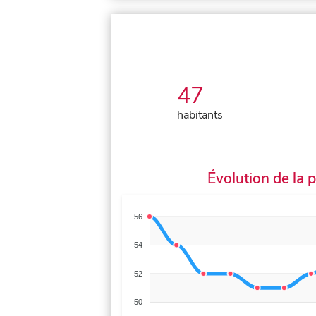
47
habitants
Évolution de la 
56
54
52
50