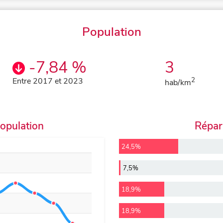
Population
-7,84 %
3
Entre 2017 et 2023
2
hab/km
population
Répart
24,5%
7,5%
18,9%
18,9%