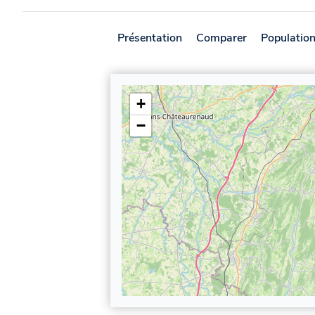
Présentation
Comparer
Populatio
+
−