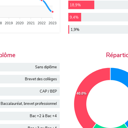
18,9%
9,4%
18
2019
2020
2021
2022
2023
1,9%
iplôme
Réparti
Sans diplôme
Brevet des collèges
CAP / BEP
40.0%
Baccalauréat, brevet professionnel
Bac +2 à Bac +4