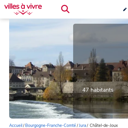
47 habitants
Accueil
/
Bourgogne-Franche-Comté
/
Jura
/
Châtel-de-Joux