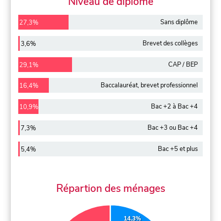
Niveau de diplôme
Sans diplôme
27,3%
Brevet des collèges
3,6%
CAP / BEP
29,1%
Baccalauréat, brevet professionnel
16,4%
Bac +2 à Bac +4
10,9%
Bac +3 ou Bac +4
7,3%
Bac +5 et plus
5,4%
Répartion des ménages
14.3%