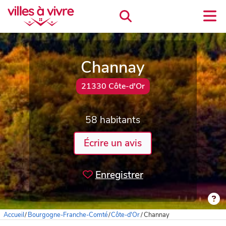
Channay
21330 Côte-d'Or
58 habitants
Écrire un avis
Enregistrer
Accueil
/
Bourgogne-Franche-Comté
/
Côte-d'Or
/
Channay