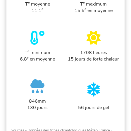
T° moyenne
T° maximum
11.1°
15.5° en moyenne
T° minimum
1708 heures
6.8° en moyenne
15 jours de forte chaleur
846mm
130 jours
56 jours de gel
Sources - Données des fiches climatologiques Météo France
·