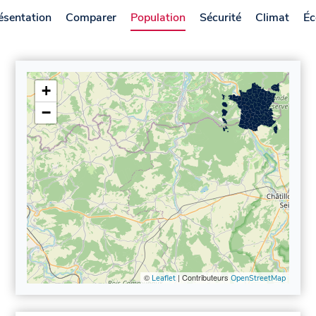
ésentation
Comparer
Population
Sécurité
Climat
Éc
+
−
©
| Contributeurs
Leaflet
OpenStreetMap