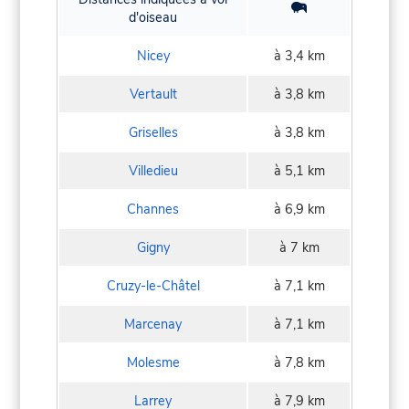
d'oiseau
Nicey
à 3,4 km
Vertault
à 3,8 km
Griselles
à 3,8 km
Villedieu
à 5,1 km
Channes
à 6,9 km
Gigny
à 7 km
Cruzy-le-Châtel
à 7,1 km
Marcenay
à 7,1 km
Molesme
à 7,8 km
Larrey
à 7,9 km