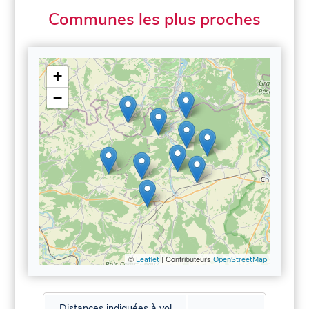
Communes les plus proches
+
−
©
| Contributeurs
Leaflet
OpenStreetMap
Distances indiquées à vol