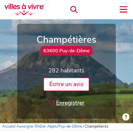
Champétières
63600 Puy-de-Dôme
282 habitants
Écrire un avis
Enregistrer
Accueil
/
Auvergne-Rhône-Alpes
/
Puy-de-Dôme
/
Champétières