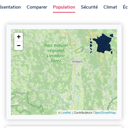
ésentation
Comparer
Population
Sécurité
Climat
Éc
+
−
©
| Contributeurs
Leaflet
OpenStreetMap