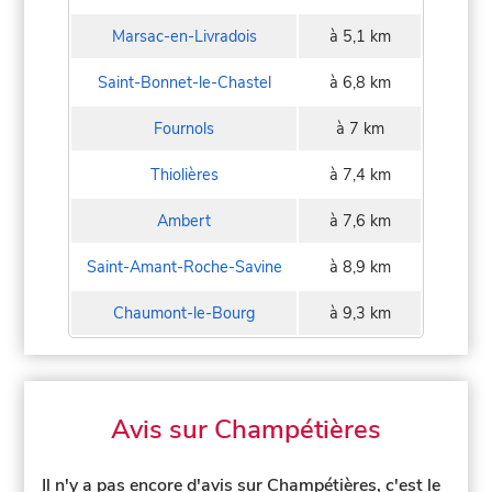
Marsac-en-Livradois
à 5,1 km
Saint-Bonnet-le-Chastel
à 6,8 km
Fournols
à 7 km
Thiolières
à 7,4 km
Ambert
à 7,6 km
Saint-Amant-Roche-Savine
à 8,9 km
Chaumont-le-Bourg
à 9,3 km
Avis sur Champétières
Il n'y a pas encore d'avis sur Champétières, c'est le