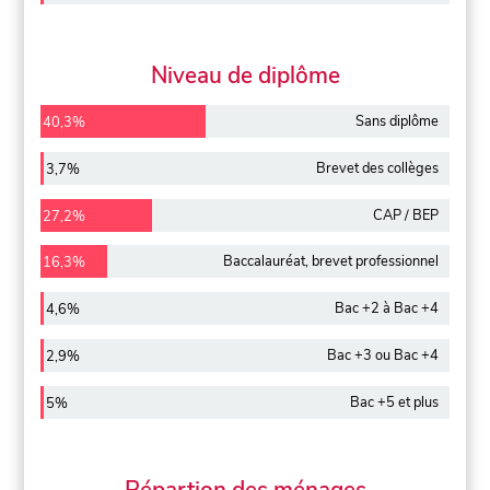
Niveau de diplôme
Sans diplôme
40,3%
Brevet des collèges
3,7%
CAP / BEP
27,2%
Baccalauréat, brevet professionnel
16,3%
Bac +2 à Bac +4
4,6%
Bac +3 ou Bac +4
2,9%
Bac +5 et plus
5%
Répartion des ménages