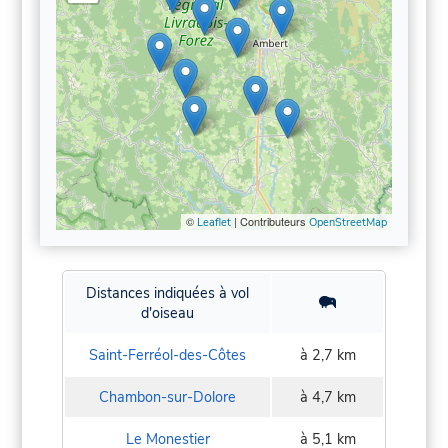
©
| Contributeurs
Leaflet
OpenStreetMap
Distances indiquées à vol
d'oiseau
Saint-Ferréol-des-Côtes
à 2,7 km
Chambon-sur-Dolore
à 4,7 km
Le Monestier
à 5,1 km