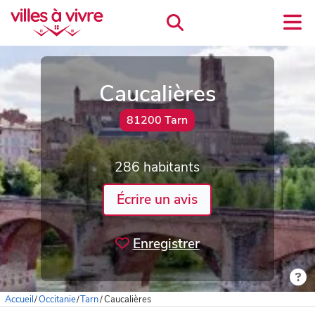
Caucalières
81200 Tarn
286 habitants
Écrire un avis
Enregistrer
Accueil
/
Occitanie
/
Tarn
/
Caucalières