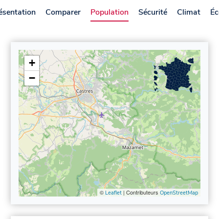
ésentation
Comparer
Population
Sécurité
Climat
Éc
+
−
©
| Contributeurs
Leaflet
OpenStreetMap