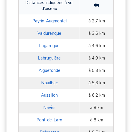
Distances indiquées à vol
d'oiseau
Payrin-Augmontel
à 2,7 km
Valdurenque
à 3,6 km
Lagarrigue
à 4,6 km
Labruguière
à 4,9 km
Aiguefonde
à 5,3 km
Noailhac
à 5,3 km
Aussillon
à 6,2 km
Navès
à 8 km
Pont-de-Larn
à 8 km