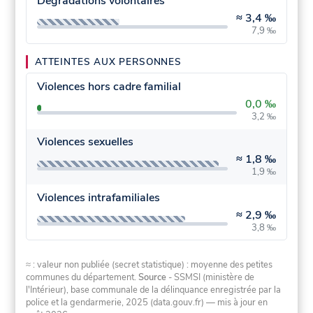
Dégradations volontaires
≈
3,4 ‰
7,9 ‰
ATTEINTES AUX PERSONNES
Violences hors cadre familial
0,0 ‰
3,2 ‰
Violences sexuelles
≈
1,8 ‰
1,9 ‰
Violences intrafamiliales
≈
2,9 ‰
3,8 ‰
≈ : valeur non publiée (secret statistique) : moyenne des petites
communes du département.
Source
- SSMSI (ministère de
l'Intérieur), base communale de la délinquance enregistrée par la
police et la gendarmerie, 2025 (data.gouv.fr)
— mis à jour en