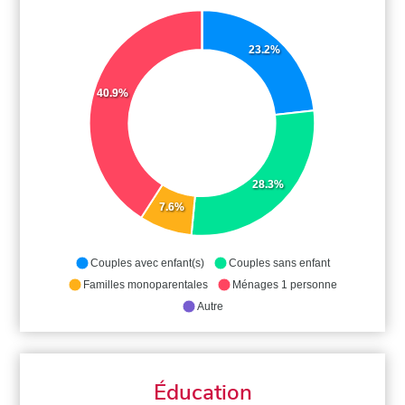
23.2%
40.9%
28.3%
7.6%
Couples avec enfant(s)
Couples sans enfant
Familles monoparentales
Ménages 1 personne
Autre
Éducation