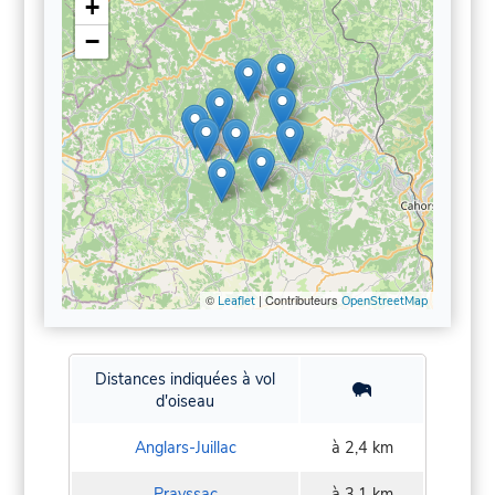
+
−
©
| Contributeurs
Leaflet
OpenStreetMap
Distances indiquées à vol
d'oiseau
Anglars-Juillac
à 2,4 km
Prayssac
à 3,1 km