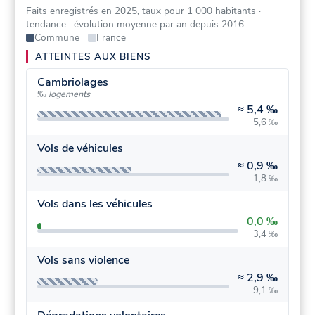
Faits enregistrés en 2025, taux pour 1 000 habitants
·
tendance : évolution moyenne par an depuis 2016
Commune
France
ATTEINTES AUX BIENS
Cambriolages
‰ logements
≈
5,4 ‰
5,6 ‰
Vols de véhicules
≈
0,9 ‰
1,8 ‰
Vols dans les véhicules
0,0 ‰
3,4 ‰
Vols sans violence
≈
2,9 ‰
9,1 ‰