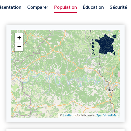
ésentation
Comparer
Population
Éducation
Sécurité
+
−
©
| Contributeurs
Leaflet
OpenStreetMap