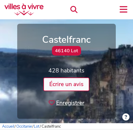
Castelfranc
46140 Lot
428 habitants
Écrire un avis
Enregistrer
Accueil
/
Occitanie
/
Lot
/
Castelfranc