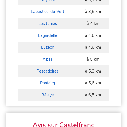
Labastide-du-Vert
à 3,5 km
Les Junies
à 4 km
Lagardelle
à 4,6 km
Luzech
à 4,6 km
Albas
à 5 km
Pescadoires
à 5,3 km
Pontcirq
à 5,6 km
Bélaye
à 6,5 km
Avis sur Castelfranc