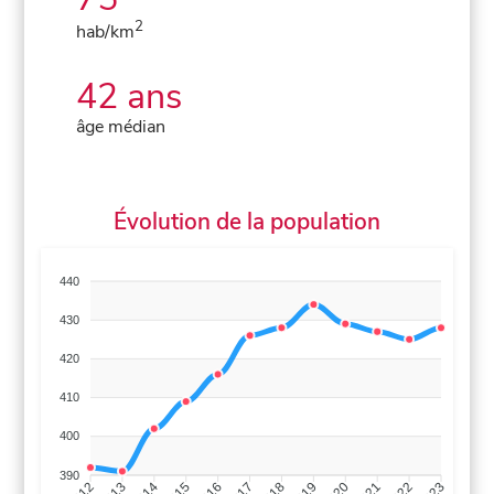
2
hab/km
42 ans
âge médian
Évolution de la population
440
430
420
410
400
390