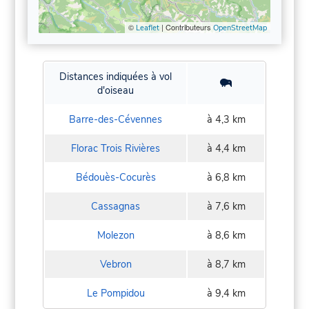
©
| Contributeurs
Leaflet
OpenStreetMap
Distances indiquées à vol
d'oiseau
Barre-des-Cévennes
à 4,3 km
Florac Trois Rivières
à 4,4 km
Bédouès-Cocurès
à 6,8 km
Cassagnas
à 7,6 km
Molezon
à 8,6 km
Vebron
à 8,7 km
Le Pompidou
à 9,4 km