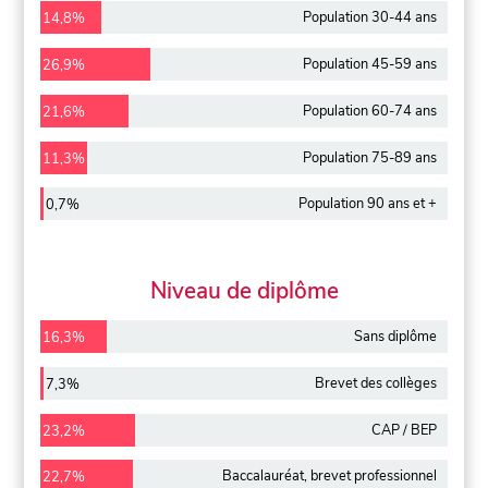
Population 30-44 ans
14,8%
Population 45-59 ans
26,9%
Population 60-74 ans
21,6%
Population 75-89 ans
11,3%
Population 90 ans et +
0,7%
Niveau de diplôme
Sans diplôme
16,3%
Brevet des collèges
7,3%
CAP / BEP
23,2%
Baccalauréat, brevet professionnel
22,7%