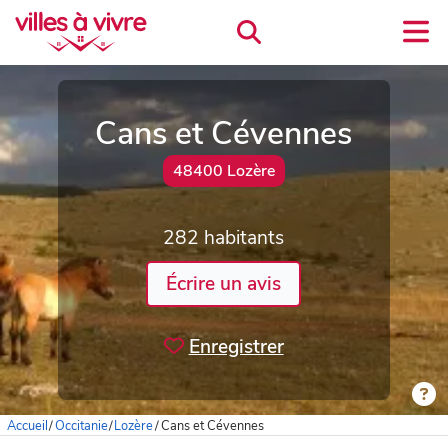
Cans et Cévennes
48400 Lozère
282 habitants
Écrire un avis
Enregistrer
Accueil
/
Occitanie
/
Lozère
/
Cans et Cévennes