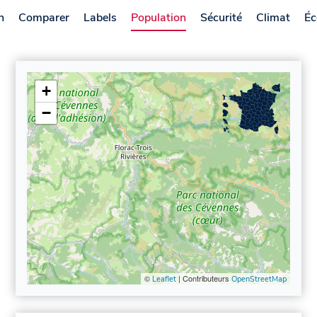
n
Comparer
Labels
Population
Sécurité
Climat
Éc
+
−
©
| Contributeurs
Leaflet
OpenStreetMap