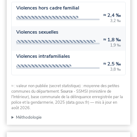
Violences hors cadre familial
≈
2,4 ‰
3,2 ‰
Violences sexuelles
≈
1,8 ‰
1,9 ‰
Violences intrafamiliales
≈
2,5 ‰
3,8 ‰
≈ : valeur non publiée (secret statistique) : moyenne des petites
communes du département.
Source
- SSMSI (ministère de
l'Intérieur), base communale de la délinquance enregistrée par la
police et la gendarmerie, 2025 (data.gouv.fr)
— mis à jour en
août 2026
.
Méthodologie