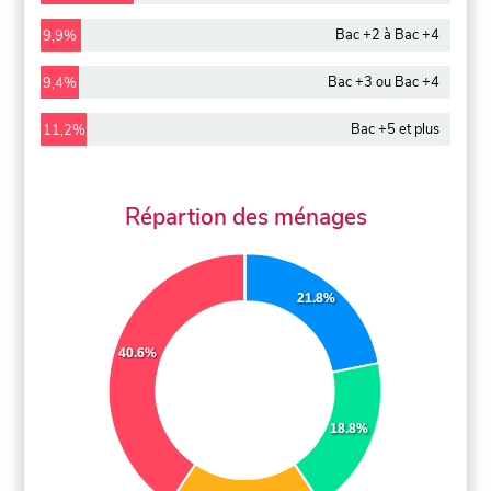
Bac +2 à Bac +4
9,9%
Bac +3 ou Bac +4
9,4%
Bac +5 et plus
11,2%
Répartion des ménages
21.8%
40.6%
18.8%