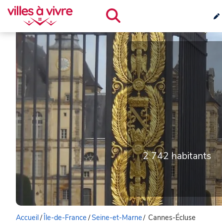
2 742 habitants
Accueil
/
Île-de-France
/
Seine-et-Marne
/
Cannes-Écluse