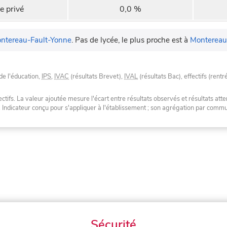
e privé
0,0 %
ntereau-Fault-Yonne
.
Pas de lycée, le plus proche est à
Montereau
de l'éducation,
IPS
,
IVAC
(résultats Brevet),
IVAL
(résultats Bac), effectifs (rentr
tifs. La valeur ajoutée mesure l'écart entre résultats observés et résultats atte
. Indicateur conçu pour s'appliquer à l'établissement ; son agrégation par com
Sécurité