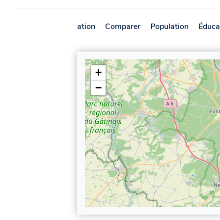
Présentation
Comparer
Population
Éduca
+
−