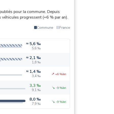
publiés pour la commune.
Depuis
les véhicules progressent (+6 % par an).
Commune
France
≈
5,6 ‰
5,6 ‰
≈
2,1 ‰
1,8 ‰
≈
1,4 ‰
↗
+6 %/an
3,4 ‰
3,3 ‰
↘
-9 %/an
9,1 ‰
8,0 ‰
↘
-9 %/an
7,9 ‰