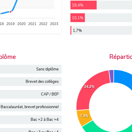
18,4%
10,1%
18
2019
2020
2021
2022
2023
1,7%
iplôme
Réparti
Sans diplôme
Brevet des collèges
24.2%
CAP / BEP
Baccalauréat, brevet professionnel
7.3%
Bac +2 à Bac +4