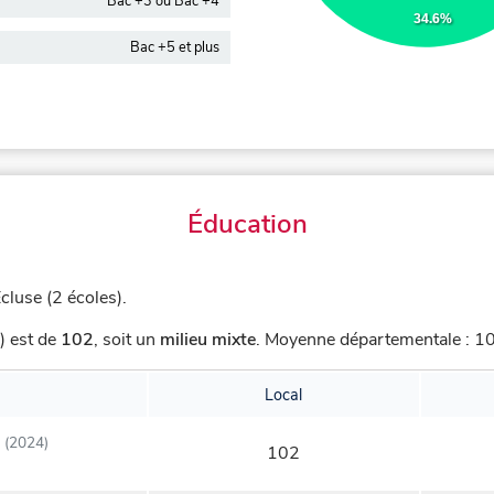
Bac +3 ou Bac +4
34.6%
Bac +5 et plus
Éducation
luse (2 écoles).
) est de
102
,
soit un
milieu mixte
.
Moyenne départementale : 108
Local
(2024)
102