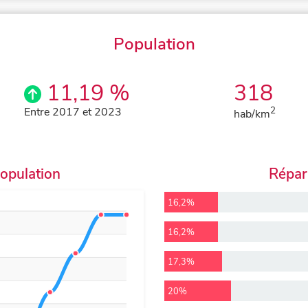
Population
11,19 %
318
Entre 2017 et 2023
2
hab/km
population
Répart
16,2%
16,2%
17,3%
20%