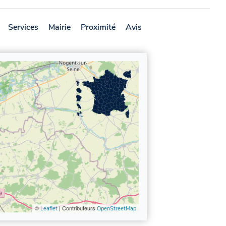
Services
Mairie
Proximité
Avis
©
| Contributeurs
Leaflet
OpenStreetMap