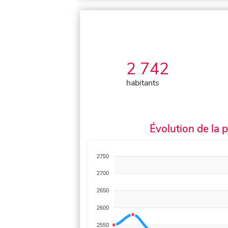
2 742
habitants
Évolution de la 
2750
2700
2650
2600
2550