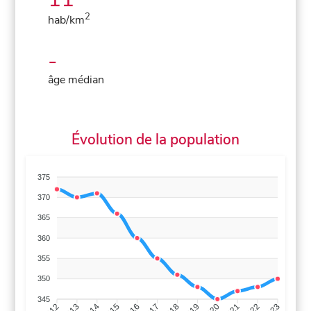
2
hab/km
-
âge médian
Évolution de la population
375
370
365
360
355
350
345