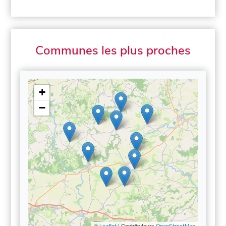
Communes les plus proches
+
−
©
| Contributeurs