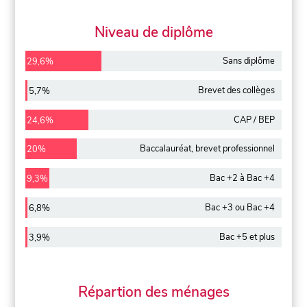
Niveau de diplôme
Sans diplôme
29,6%
Brevet des collèges
5,7%
CAP / BEP
24,6%
Baccalauréat, brevet professionnel
20%
Bac +2 à Bac +4
9,3%
Bac +3 ou Bac +4
6,8%
Bac +5 et plus
3,9%
Répartion des ménages