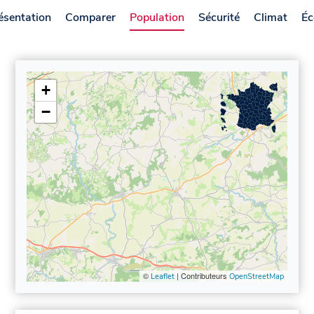
ésentation
Comparer
Population
Sécurité
Climat
Éc
+
−
©
| Contributeurs
Leaflet
OpenStreetMap