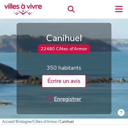
Canihuel
22480 Côtes-d'Armor
350 habitants
Écrire un avis
Enregistrer
Accueil
/
Bretagne
/
Côtes-d'Armor
/
Canihuel