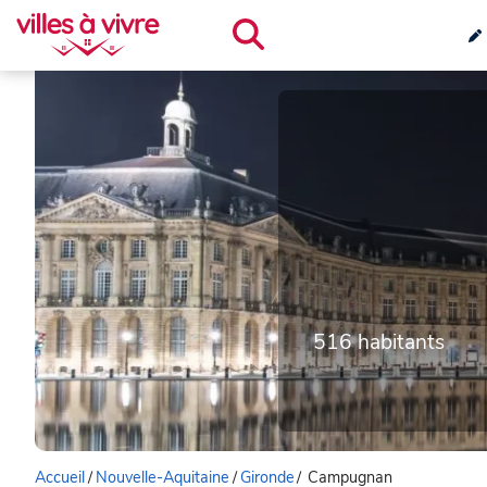
516 habitants
Accueil
/
Nouvelle-Aquitaine
/
Gironde
/
Campugnan