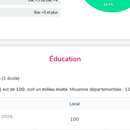
Bac +3 ou Bac +4
43.7%
Bac +5 et plus
Éducation
(1 école).
) est de
100
,
soit un
milieu mixte
.
Moyenne départementale : 113
Local
(2024)
100