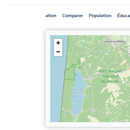
Présentation
Comparer
Population
Éduca
+
−