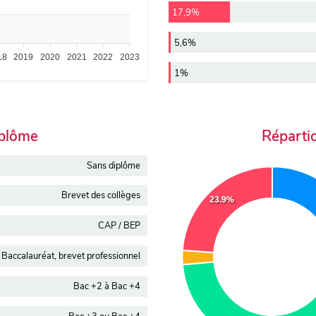
17,9%
5,6%
18
2019
2020
2021
2022
2023
1%
iplôme
Réparti
Sans diplôme
Brevet des collèges
23.9%
CAP / BEP
Baccalauréat, brevet professionnel
Bac +2 à Bac +4