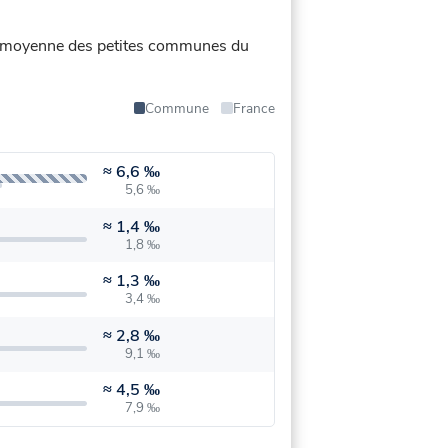
t la moyenne des petites communes du
Commune
France
≈
6,6 ‰
5,6 ‰
≈
1,4 ‰
1,8 ‰
≈
1,3 ‰
3,4 ‰
≈
2,8 ‰
9,1 ‰
≈
4,5 ‰
7,9 ‰