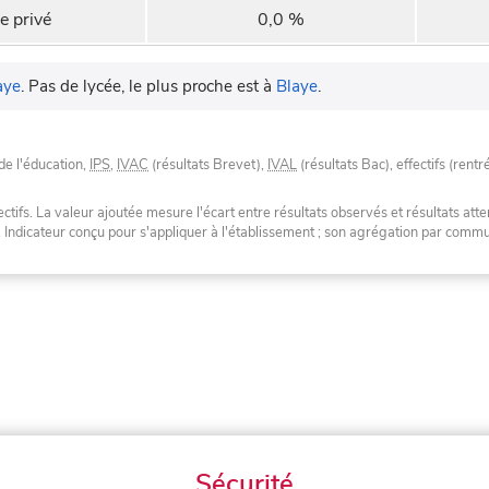
e privé
0,0 %
aye
.
Pas de lycée, le plus proche est à
Blaye
.
de l'éducation,
IPS
,
IVAC
(résultats Brevet),
IVAL
(résultats Bac), effectifs (rentr
tifs. La valeur ajoutée mesure l'écart entre résultats observés et résultats atte
. Indicateur conçu pour s'appliquer à l'établissement ; son agrégation par com
Sécurité