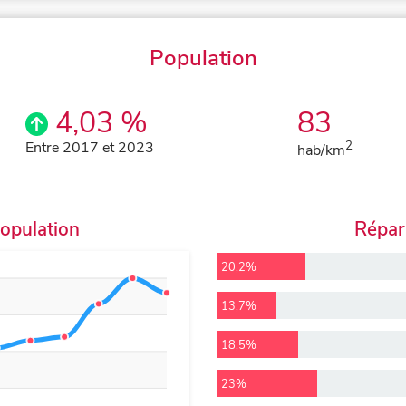
Population
4,03 %
83
Entre 2017 et 2023
2
hab/km
population
Répart
20,2%
13,7%
18,5%
23%