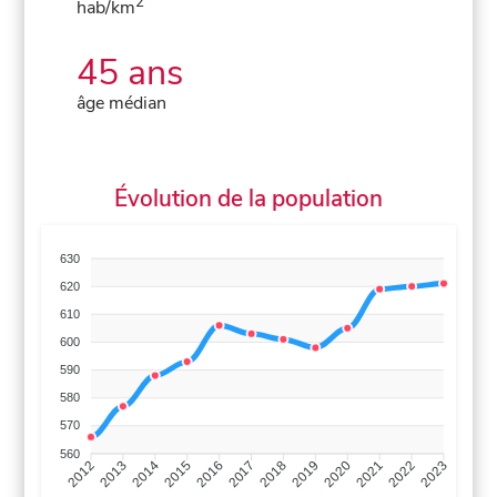
2
hab/km
45 ans
âge médian
Évolution de la population
630
620
610
600
590
580
570
560
2013
2014
2015
2016
2017
2018
2019
2020
2021
2022
2012
2023