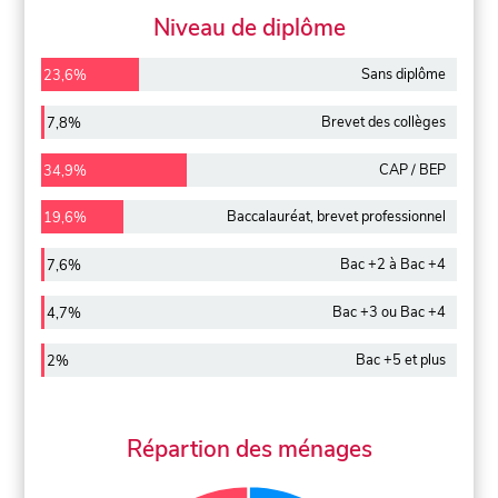
Niveau de diplôme
Sans diplôme
23,6%
Brevet des collèges
7,8%
CAP / BEP
34,9%
Baccalauréat, brevet professionnel
19,6%
Bac +2 à Bac +4
7,6%
Bac +3 ou Bac +4
4,7%
Bac +5 et plus
2%
Répartion des ménages