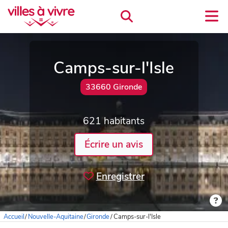
Camps-sur-l'Isle
33660 Gironde
621 habitants
Écrire un avis
Enregistrer
Accueil
/
Nouvelle-Aquitaine
/
Gironde
/
Camps-sur-l'Isle