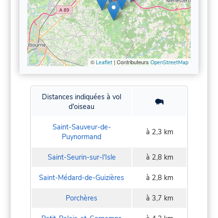
©
| Contributeurs
Leaflet
OpenStreetMap
Distances indiquées à vol
d'oiseau
Saint-Sauveur-de-
à 2,3 km
Puynormand
Saint-Seurin-sur-l'Isle
à 2,8 km
Saint-Médard-de-Guizières
à 2,8 km
Porchères
à 3,7 km