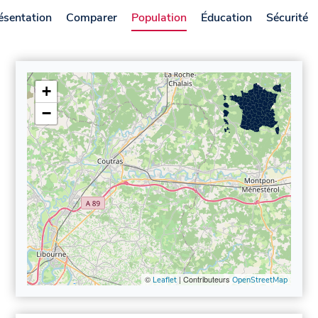
ésentation
Comparer
Population
Éducation
Sécurité
+
−
©
| Contributeurs
Leaflet
OpenStreetMap