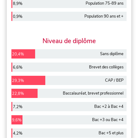
Population 75-89 ans
8,9%
Population 90 ans et +
0,9%
Niveau de diplôme
Sans diplôme
20,4%
Brevet des collèges
6,6%
CAP / BEP
29,3%
Baccalauréat, brevet professionnel
22,8%
Bac +2 à Bac +4
7,2%
Bac +3 ou Bac +4
9,6%
Bac +5 et plus
4,2%