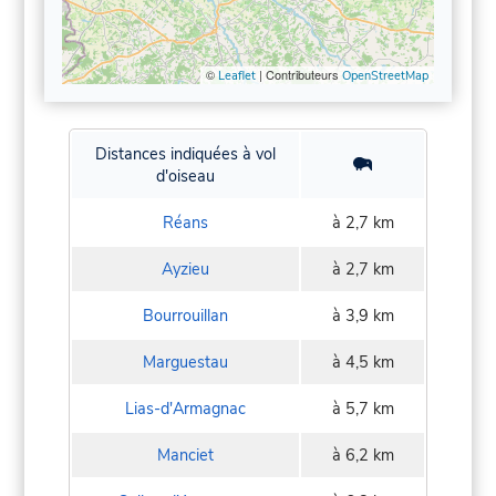
©
| Contributeurs
Leaflet
OpenStreetMap
Distances indiquées à vol
d'oiseau
Réans
à 2,7 km
Ayzieu
à 2,7 km
Bourrouillan
à 3,9 km
Marguestau
à 4,5 km
Lias-d'Armagnac
à 5,7 km
Manciet
à 6,2 km