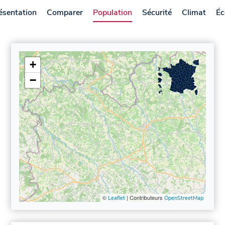
ésentation
Comparer
Population
Sécurité
Climat
Éc
+
−
©
| Contributeurs
Leaflet
OpenStreetMap