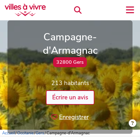
Campagne-
d'Armagnac
32800 Gers
213 habitants
Écrire un avis
Enregistrer
Accueil
/
Occitanie
/
Gers
/
Campagne-d'Armagnac