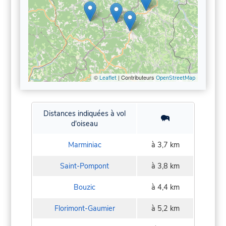
©
| Contributeurs
Leaflet
OpenStreetMap
Distances indiquées à vol
d'oiseau
Marminiac
à 3,7 km
Saint-Pompont
à 3,8 km
Bouzic
à 4,4 km
Florimont-Gaumier
à 5,2 km