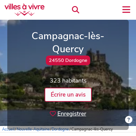
Campagnac-lès-
Quercy
24550 Dordogne
323 habitants
Écrire un avis
Enregistrer
Accueil
/
Nouvelle-Aquitaine
/
Dordogne
/
Campagnac-lès-Quercy