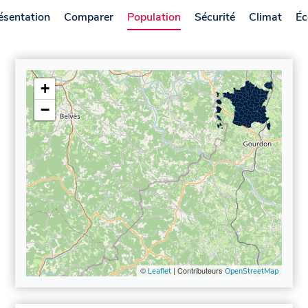
ésentation
Comparer
Population
Sécurité
Climat
Éc
+
−
©
| Contributeurs
Leaflet
OpenStreetMap