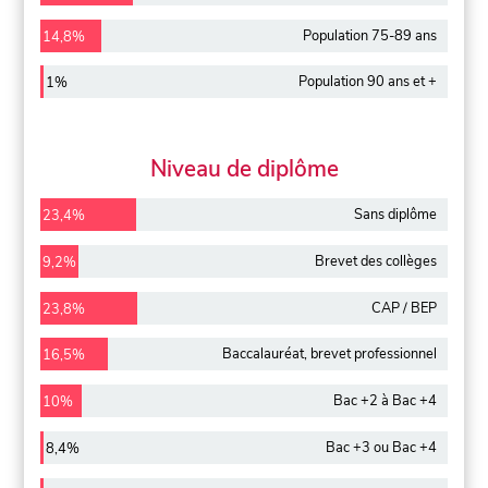
Population 75-89 ans
14,8%
Population 90 ans et +
1%
Niveau de diplôme
Sans diplôme
23,4%
Brevet des collèges
9,2%
CAP / BEP
23,8%
Baccalauréat, brevet professionnel
16,5%
Bac +2 à Bac +4
10%
Bac +3 ou Bac +4
8,4%