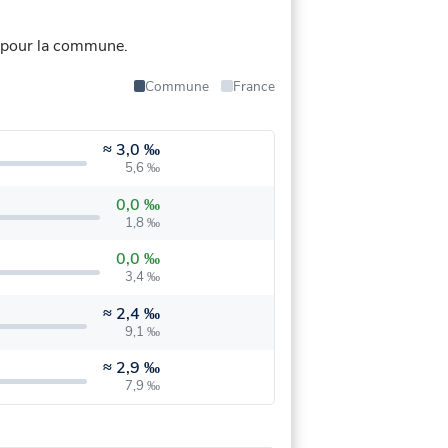
 pour la commune.
Commune
France
≈
3,0 ‰
5,6 ‰
0,0 ‰
1,8 ‰
0,0 ‰
3,4 ‰
≈
2,4 ‰
9,1 ‰
≈
2,9 ‰
7,9 ‰