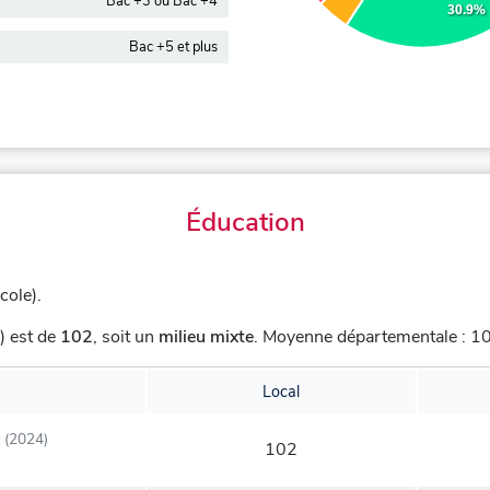
Bac +3 ou Bac +4
30.9%
Bac +5 et plus
Éducation
cole).
) est de
102
,
soit un
milieu mixte
.
Moyenne départementale : 107
Local
(2024)
102