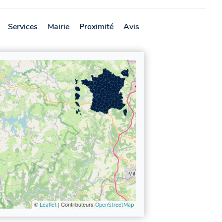
Services
Mairie
Proximité
Avis
©
| Contributeurs
Leaflet
OpenStreetMap