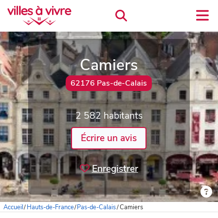
Camiers
62176 Pas-de-Calais
2 582 habitants
Écrire un avis
Enregistrer
Accueil
/
Hauts-de-France
/
Pas-de-Calais
/
Camiers