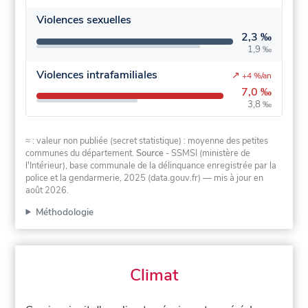
Violences sexuelles
2,3 ‰
1,9 ‰
Violences intrafamiliales
↗
+4 %/an
7,0 ‰
3,8 ‰
≈ : valeur non publiée (secret statistique) : moyenne des petites
communes du département.
Source
- SSMSI (ministère de
l'Intérieur), base communale de la délinquance enregistrée par la
police et la gendarmerie, 2025 (data.gouv.fr)
— mis à jour en
août 2026
.
Méthodologie
Climat