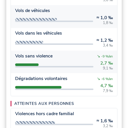
5,6 ‰
Vols de véhicules
≈
1,0 ‰
1,8 ‰
Vols dans les véhicules
≈
1,2 ‰
3,4 ‰
Vols sans violence
↘
-9 %/an
2,7 ‰
9,1 ‰
Dégradations volontaires
↘
-6 %/an
4,7 ‰
7,9 ‰
ATTEINTES AUX PERSONNES
Violences hors cadre familial
≈
1,6 ‰
3,2 ‰