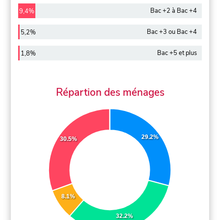
Bac +2 à Bac +4
9,4%
Bac +3 ou Bac +4
5,2%
Bac +5 et plus
1,8%
Répartion des ménages
29.2%
30.5%
8.1%
32.2%