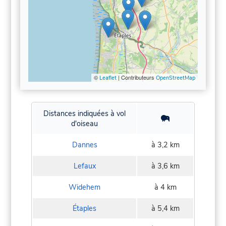
©
| Contributeurs
Leaflet
OpenStreetMap
Distances indiquées à vol
d'oiseau
Dannes
à 3,2 km
Lefaux
à 3,6 km
Widehem
à 4 km
Étaples
à 5,4 km