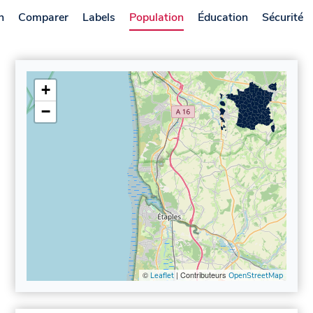
n
Comparer
Labels
Population
Éducation
Sécurité
+
−
©
| Contributeurs
Leaflet
OpenStreetMap