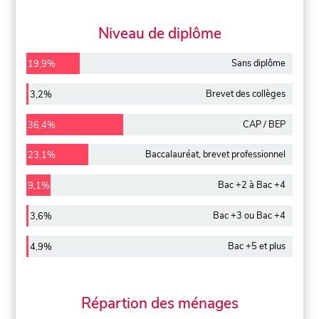
Niveau de diplôme
Sans diplôme
19,9%
Brevet des collèges
3,2%
CAP / BEP
36,4%
Baccalauréat, brevet professionnel
23,1%
Bac +2 à Bac +4
9,1%
Bac +3 ou Bac +4
3,6%
Bac +5 et plus
4,9%
Répartion des ménages