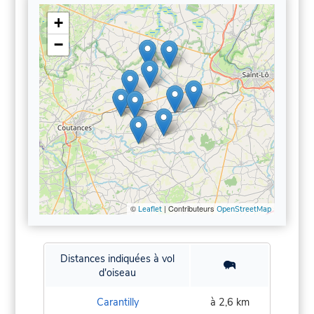
+
−
©
| Contributeurs
Leaflet
OpenStreetMap
Distances indiquées à vol
d'oiseau
Carantilly
à 2,6 km