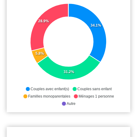
28.9%
34.1%
5.8%
31.2%
Couples avec enfant(s)
Couples sans enfant
Familles monoparentales
Ménages 1 personne
Autre