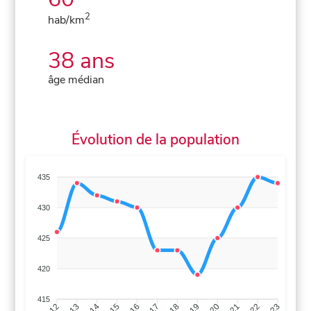
2
hab/km
38 ans
âge médian
Évolution de la population
435
430
425
420
415