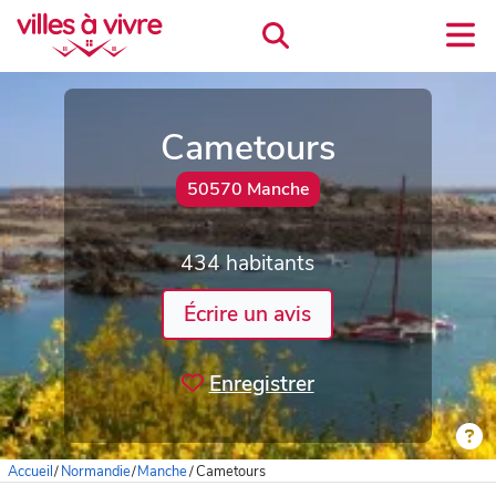
Cametours
50570 Manche
434 habitants
Écrire un avis
Enregistrer
Accueil
/
Normandie
/
Manche
/
Cametours