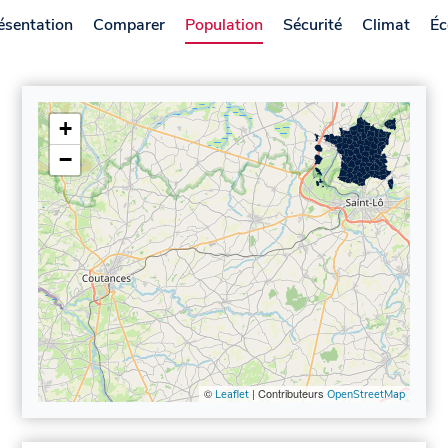
ésentation
Comparer
Population
Sécurité
Climat
Éc
+
−
©
| Contributeurs
Leaflet
OpenStreetMap