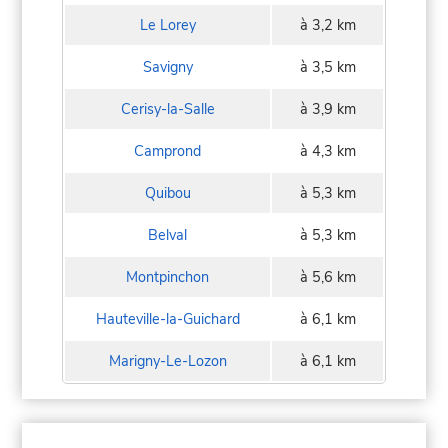
Le Lorey
à 3,2 km
Savigny
à 3,5 km
Cerisy-la-Salle
à 3,9 km
Camprond
à 4,3 km
Quibou
à 5,3 km
Belval
à 5,3 km
Montpinchon
à 5,6 km
Hauteville-la-Guichard
à 6,1 km
Marigny-Le-Lozon
à 6,1 km