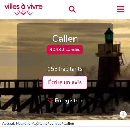
Callen
40430 Landes
153 habitants
Écrire un avis
Enregistrer
Accueil
/
Nouvelle-Aquitaine
/
Landes
/
Callen