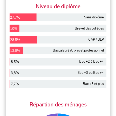
Niveau de diplôme
Sans diplôme
27,7%
Brevet des collèges
10%
CAP / BEP
28,5%
Baccalauréat, brevet professionnel
13,8%
Bac +2 à Bac +4
8,5%
Bac +3 ou Bac +4
3,8%
Bac +5 et plus
7,7%
Répartion des ménages