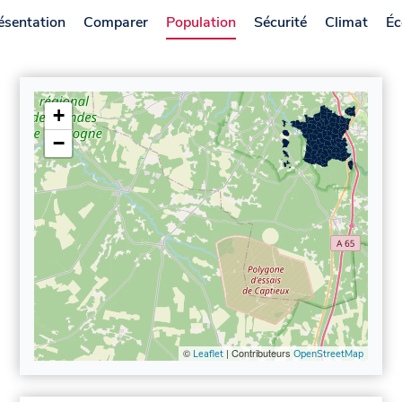
ésentation
Comparer
Population
Sécurité
Climat
Éc
+
−
©
| Contributeurs
Leaflet
OpenStreetMap