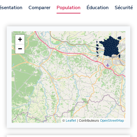
ésentation
Comparer
Population
Éducation
Sécurité
+
−
©
| Contributeurs
Leaflet
OpenStreetMap