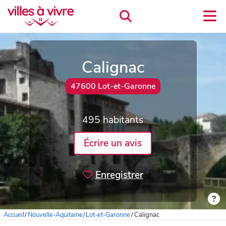
Calignac
47600 Lot-et-Garonne
495 habitants
Écrire un avis
Enregistrer
Accueil
/
Nouvelle-Aquitaine
/
Lot-et-Garonne
/
Calignac