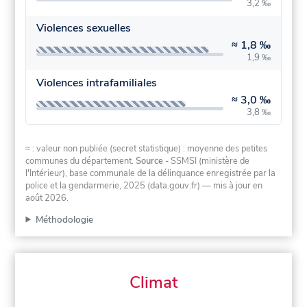
3,2 ‰
Violences sexuelles
≈
1,8 ‰
1,9 ‰
Violences intrafamiliales
≈
3,0 ‰
3,8 ‰
≈ : valeur non publiée (secret statistique) : moyenne des petites
communes du département.
Source
- SSMSI (ministère de
l'Intérieur), base communale de la délinquance enregistrée par la
police et la gendarmerie, 2025 (data.gouv.fr)
— mis à jour en
août 2026
.
Méthodologie
Climat