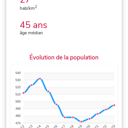
2
hab/km
45 ans
âge médian
Évolution de la population
540
530
520
510
500
490
480
470