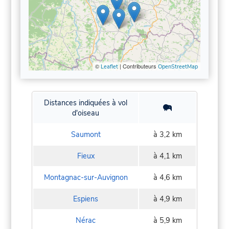
©
| Contributeurs
Leaflet
OpenStreetMap
Distances indiquées à vol
d'oiseau
Saumont
à 3,2 km
Fieux
à 4,1 km
Montagnac-sur-Auvignon
à 4,6 km
Espiens
à 4,9 km
Nérac
à 5,9 km