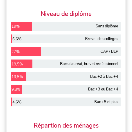
Niveau de diplôme
Sans diplôme
19%
Brevet des collèges
6,6%
CAP / BEP
27%
Baccalauréat, brevet professionnel
19,5%
Bac +2 à Bac +4
13,5%
Bac +3 ou Bac +4
9,8%
Bac +5 et plus
4,6%
Répartion des ménages