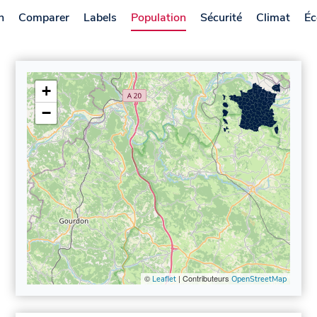
n
Comparer
Labels
Population
Sécurité
Climat
Éc
+
−
©
| Contributeurs
Leaflet
OpenStreetMap