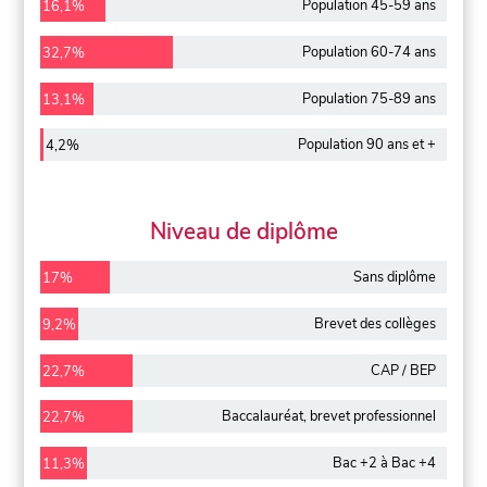
Population 45-59 ans
16,1%
Population 60-74 ans
32,7%
Population 75-89 ans
13,1%
Population 90 ans et +
4,2%
Niveau de diplôme
Sans diplôme
17%
Brevet des collèges
9,2%
CAP / BEP
22,7%
Baccalauréat, brevet professionnel
22,7%
Bac +2 à Bac +4
11,3%