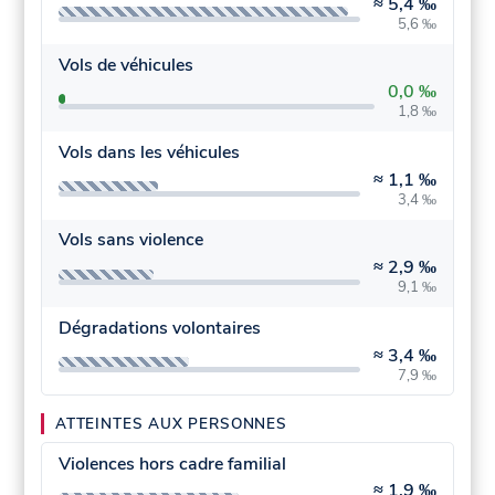
≈
5,4 ‰
5,6 ‰
Vols de véhicules
0,0 ‰
1,8 ‰
Vols dans les véhicules
≈
1,1 ‰
3,4 ‰
Vols sans violence
≈
2,9 ‰
9,1 ‰
Dégradations volontaires
≈
3,4 ‰
7,9 ‰
ATTEINTES AUX PERSONNES
Violences hors cadre familial
≈
1,9 ‰