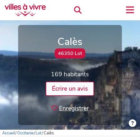
Calès
46350 Lot
169 habitants
Écrire un avis
Enregistrer
Accueil
/
Occitanie
/
Lot
/
Calès