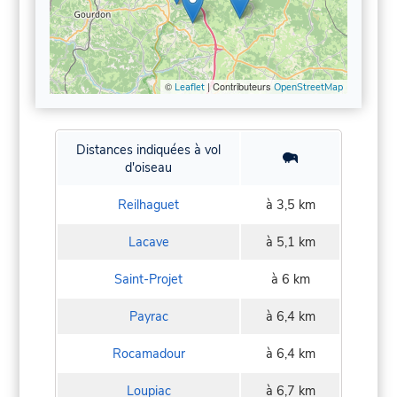
©
| Contributeurs
Leaflet
OpenStreetMap
Distances indiquées à vol
d'oiseau
Reilhaguet
à 3,5 km
Lacave
à 5,1 km
Saint-Projet
à 6 km
Payrac
à 6,4 km
Rocamadour
à 6,4 km
Loupiac
à 6,7 km