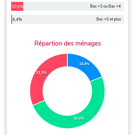
Bac +3 ou Bac +4
10,6%
Bac +5 et plus
6,4%
Répartion des ménages
18.8%
31.3%
50.0%