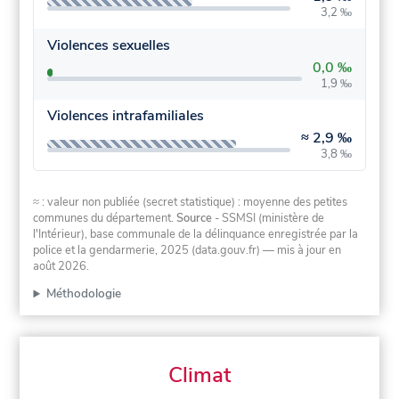
3,2 ‰
Violences sexuelles
0,0 ‰
1,9 ‰
Violences intrafamiliales
≈
2,9 ‰
3,8 ‰
≈ : valeur non publiée (secret statistique) : moyenne des petites
communes du département.
Source
- SSMSI (ministère de
l'Intérieur), base communale de la délinquance enregistrée par la
police et la gendarmerie, 2025 (data.gouv.fr)
— mis à jour en
août 2026
.
Méthodologie
Climat