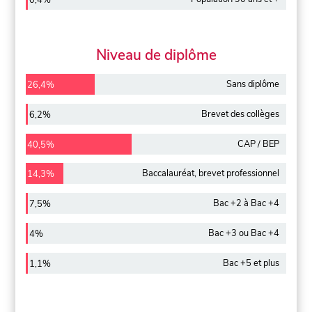
0,4%
Niveau de diplôme
Sans diplôme
26,4%
Brevet des collèges
6,2%
CAP / BEP
40,5%
Baccalauréat, brevet professionnel
14,3%
Bac +2 à Bac +4
7,5%
Bac +3 ou Bac +4
4%
Bac +5 et plus
1,1%