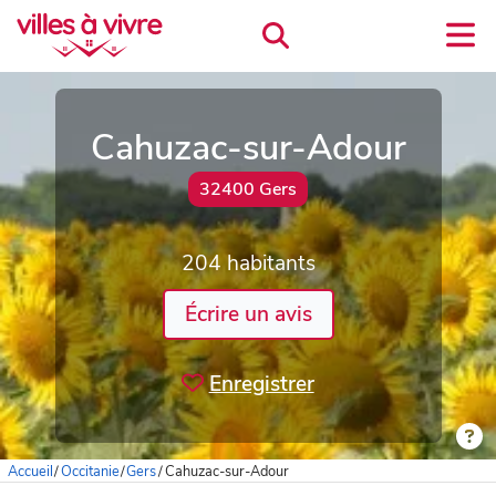
Cahuzac-sur-Adour
32400 Gers
204 habitants
Écrire un avis
Enregistrer
Accueil
/
Occitanie
/
Gers
/
Cahuzac-sur-Adour