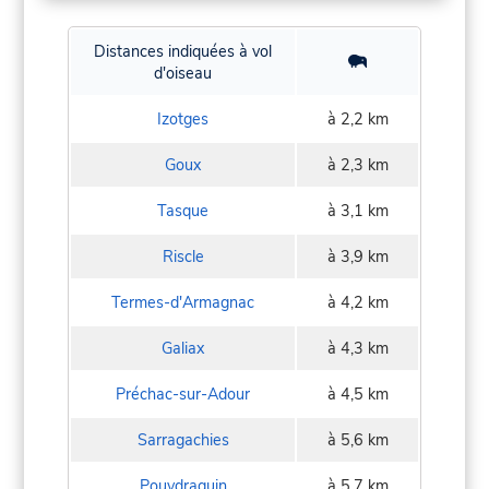
Distances indiquées à vol
d'oiseau
Izotges
à 2,2 km
Goux
à 2,3 km
Tasque
à 3,1 km
Riscle
à 3,9 km
Termes-d'Armagnac
à 4,2 km
Galiax
à 4,3 km
Préchac-sur-Adour
à 4,5 km
Sarragachies
à 5,6 km
Pouydraguin
à 5,7 km