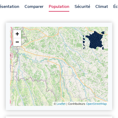
ésentation
Comparer
Population
Sécurité
Climat
Éc
+
−
©
| Contributeurs
Leaflet
OpenStreetMap