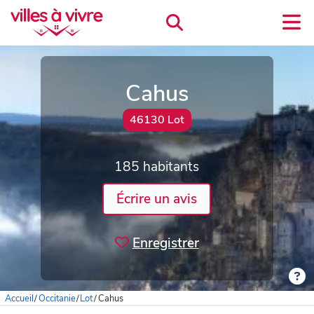
Cahus
46130 Lot
185 habitants
Écrire un avis
Enregistrer
Accueil
/
Occitanie
/
Lot
/
Cahus