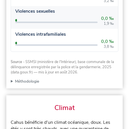
3,2 ‰
Violences sexuelles
0,0 ‰
1,9 ‰
Violences intrafamiliales
0,0 ‰
3,8 ‰
Source
- SSMSI (ministère de l'Intérieur), base communale de la
délinquance enregistrée par la police et la gendarmerie, 2025
(data.gouv.fr)
— mis à jour en août 2026
.
Méthodologie
Climat
Cahus bénéficie d'un climat océanique, doux. Les
étés y sont très chauds, avec une quarantaine de