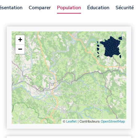
ésentation
Comparer
Population
Éducation
Sécurité
+
−
©
| Contributeurs
Leaflet
OpenStreetMap