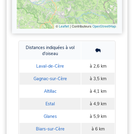
©
| Contributeurs
Leaflet
OpenStreetMap
Distances indiquées à vol
d'oiseau
Laval-de-Cère
à 2,6 km
Gagnac-sur-Cère
à 3,5 km
Altillac
à 4,1 km
Estal
à 4,9 km
Glanes
à 5,9 km
Biars-sur-Cère
à 6 km