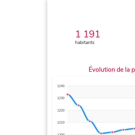
1 191
habitants
Évolution de la 
1240
1230
1220
1210
1200