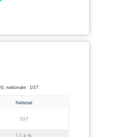
, nationale : 107.
National
107
17,4 %