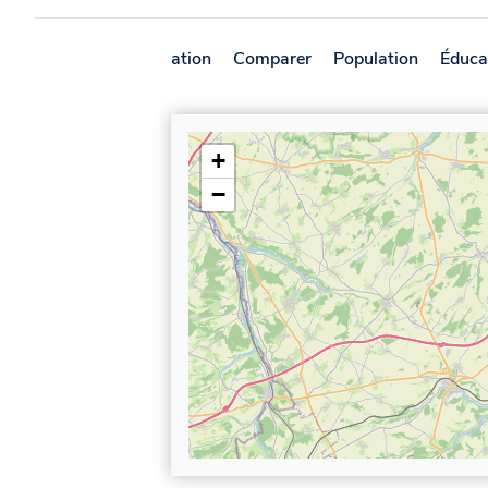
Présentation
Comparer
Population
Éduca
+
−