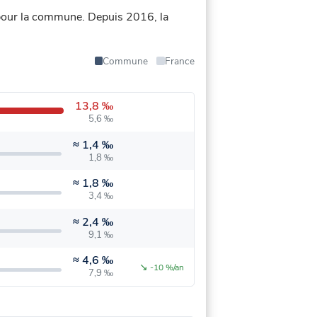
 pour la commune.
Depuis 2016, la
Commune
France
13,8 ‰
5,6 ‰
≈
1,4 ‰
1,8 ‰
≈
1,8 ‰
3,4 ‰
≈
2,4 ‰
9,1 ‰
≈
4,6 ‰
↘
-10 %/an
7,9 ‰