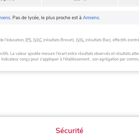
iens
.
Pas de lycée, le plus proche est à
Amiens
.
de l'éducation,
IPS
,
IVAC
(résultats Brevet),
IVAL
(résultats Bac), effectifs (rentr
tifs. La valeur ajoutée mesure l'écart entre résultats observés et résultats atte
. Indicateur conçu pour s'appliquer à l'établissement ; son agrégation par com
Sécurité