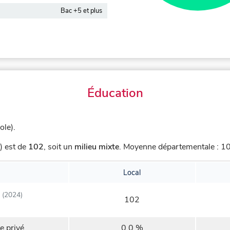
Bac +5 et plus
Éducation
ole).
) est de
102
,
soit un
milieu mixte
.
Moyenne départementale : 100
Local
(2024)
102
e privé
0,0 %