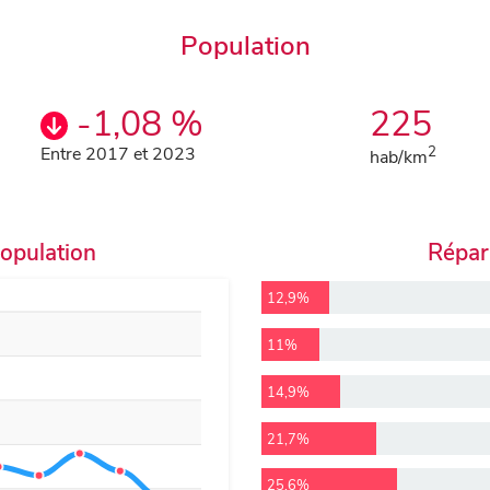
Population
-1,08 %
225
Entre 2017 et 2023
2
hab/km
population
Répart
12,9%
11%
14,9%
21,7%
25,6%