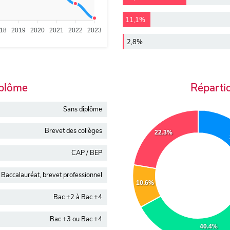
11,1%
18
2019
2020
2021
2022
2023
2,8%
iplôme
Réparti
Sans diplôme
Brevet des collèges
22.3%
CAP / BEP
Baccalauréat, brevet professionnel
10.6%
Bac +2 à Bac +4
Bac +3 ou Bac +4
40.4%