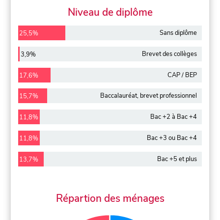
Niveau de diplôme
Sans diplôme
25,5%
Brevet des collèges
3,9%
CAP / BEP
17,6%
Baccalauréat, brevet professionnel
15,7%
Bac +2 à Bac +4
11,8%
Bac +3 ou Bac +4
11,8%
Bac +5 et plus
13,7%
Répartion des ménages