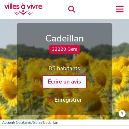
Cadeillan
32220 Gers
85 habitants
Écrire un avis
Enregistrer
Accueil
/
Occitanie
/
Gers
/
Cadeillan