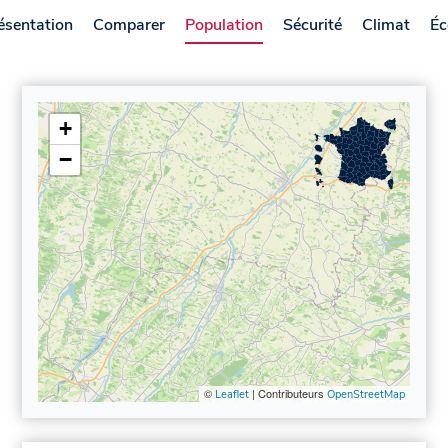
ésentation
Comparer
Population
Sécurité
Climat
Éc
+
−
©
| Contributeurs
Leaflet
OpenStreetMap