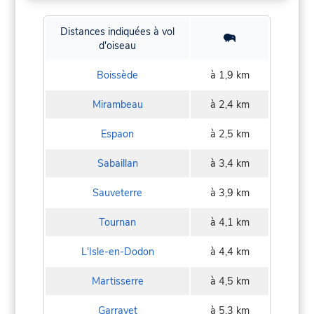
Distances indiquées à vol
d'oiseau
Boissède
à 1,9 km
Mirambeau
à 2,4 km
Espaon
à 2,5 km
Sabaillan
à 3,4 km
Sauveterre
à 3,9 km
Tournan
à 4,1 km
L'Isle-en-Dodon
à 4,4 km
Martisserre
à 4,5 km
Garravet
à 5,3 km