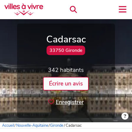
Cadarsac
33750 Gironde
342 habitants
Écrire un avis
Enregistrer
Accueil
/
Nouvelle-Aquitaine
/
Gironde
/
Cadarsac