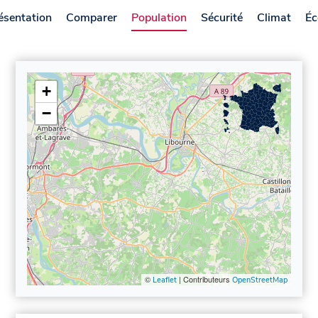
ésentation
Comparer
Population
Sécurité
Climat
Éc
+
−
©
| Contributeurs
Leaflet
OpenStreetMap