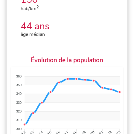
2
hab/km
44 ans
âge médian
Évolution de la population
360
350
340
330
320
310
300