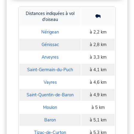
Distances indiquées à vol
d'oiseau
Nérigean
à 2,2 km
Génissac
à 2,8 km
Arveyres
à 3,3 km
Saint-Germain-du-Puch
à 4,1 km
Vayres
à 4,6 km
Saint-Quentin-de-Baron
à 4,9 km
Moulon
à 5 km
Baron
à 5,1 km
Tizac-de-Curton
à 5,3 km