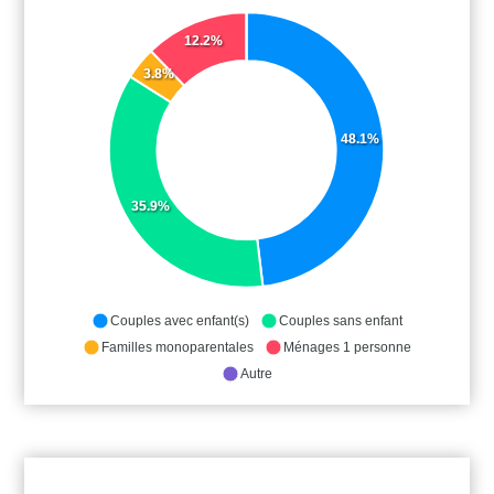
12.2%
3.8%
48.1%
35.9%
Couples avec enfant(s)
Couples sans enfant
Familles monoparentales
Ménages 1 personne
Autre