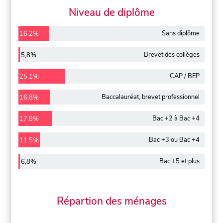
Niveau de diplôme
Sans diplôme
16,2%
Brevet des collèges
5,8%
CAP / BEP
25,1%
Baccalauréat, brevet professionnel
16,8%
Bac +2 à Bac +4
17,8%
Bac +3 ou Bac +4
11,5%
Bac +5 et plus
6,8%
Répartion des ménages