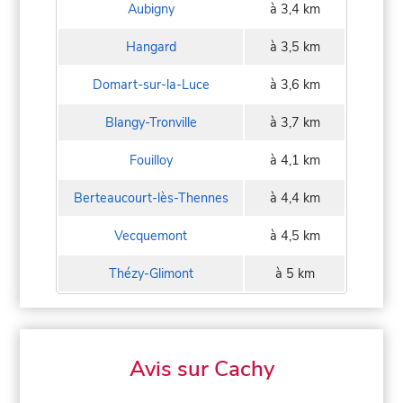
Aubigny
à 3,4 km
Hangard
à 3,5 km
Domart-sur-la-Luce
à 3,6 km
Blangy-Tronville
à 3,7 km
Fouilloy
à 4,1 km
Berteaucourt-lès-Thennes
à 4,4 km
Vecquemont
à 4,5 km
Thézy-Glimont
à 5 km
Avis sur Cachy