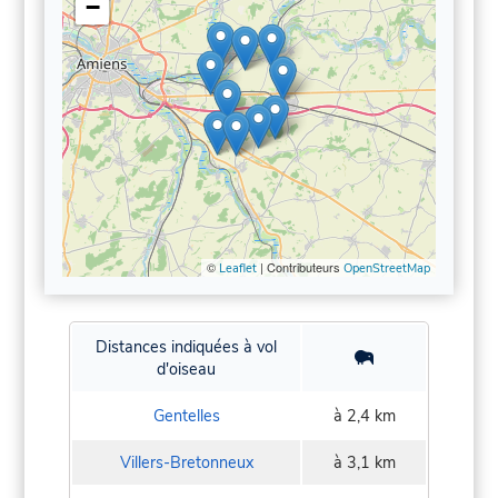
−
©
| Contributeurs
Leaflet
OpenStreetMap
Distances indiquées à vol
d'oiseau
Gentelles
à 2,4 km
Villers-Bretonneux
à 3,1 km