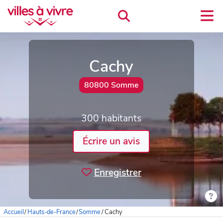
Cachy
80800 Somme
300 habitants
Écrire un avis
Enregistrer
Accueil
/
Hauts-de-France
/
Somme
/
Cachy