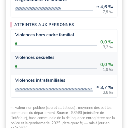
≈
4,6 ‰
7,9 ‰
ATTEINTES AUX PERSONNES
Violences hors cadre familial
0,0 ‰
3,2 ‰
Violences sexuelles
0,0 ‰
1,9 ‰
Violences intrafamiliales
≈
3,7 ‰
3,8 ‰
≈ : valeur non publiée (secret statistique) : moyenne des petites
communes du département.
Source
- SSMSI (ministère de
l'Intérieur), base communale de la délinquance enregistrée par la
police et la gendarmerie, 2025 (data.gouv.fr)
— mis à jour en