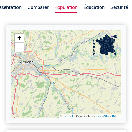
ésentation
Comparer
Population
Éducation
Sécurité
+
−
©
| Contributeurs
Leaflet
OpenStreetMap