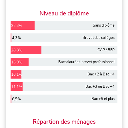
Niveau de diplôme
Sans diplôme
22,3%
Brevet des collèges
4,3%
CAP / BEP
28,8%
Baccalauréat, brevet professionnel
16,9%
Bac +2 à Bac +4
10,1%
Bac +3 ou Bac +4
11,1%
Bac +5 et plus
6,5%
Répartion des ménages