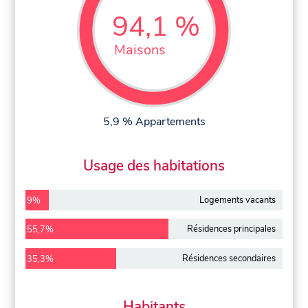
94,1 %
Maisons
5,9 % Appartements
Usage des habitations
Logements vacants
9%
Résidences principales
55,7%
Résidences secondaires
35,3%
Habitants