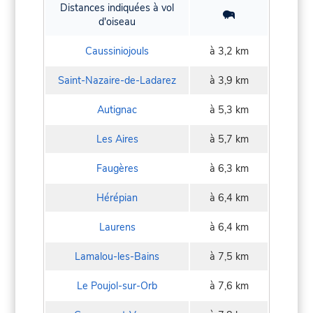
Distances indiquées à vol
d'oiseau
Caussiniojouls
à 3,2 km
Saint-Nazaire-de-Ladarez
à 3,9 km
Autignac
à 5,3 km
Les Aires
à 5,7 km
Faugères
à 6,3 km
Hérépian
à 6,4 km
Laurens
à 6,4 km
Lamalou-les-Bains
à 7,5 km
Le Poujol-sur-Orb
à 7,6 km