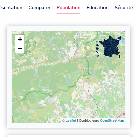
ésentation
Comparer
Population
Éducation
Sécurité
+
−
©
| Contributeurs
Leaflet
OpenStreetMap