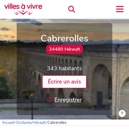
Cabrerolles
34480 Hérault
343 habitants
Écrire un avis
Enregistrer
Accueil
/
Occitanie
/
Hérault
/
Cabrerolles