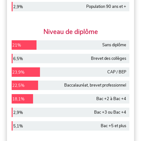
Population 90 ans et +
2,9%
Niveau de diplôme
Sans diplôme
21%
Brevet des collèges
6,5%
CAP / BEP
23,9%
Baccalauréat, brevet professionnel
22,5%
Bac +2 à Bac +4
18,1%
Bac +3 ou Bac +4
2,9%
Bac +5 et plus
5,1%