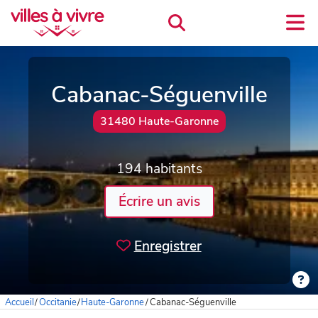
Cabanac-Séguenville
31480 Haute-Garonne
194 habitants
Écrire un avis
Enregistrer
Accueil
/
Occitanie
/
Haute-Garonne
/
Cabanac-Séguenville