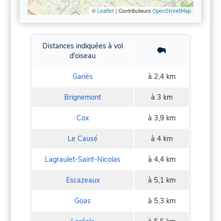
©
| Contributeurs
Leaflet
OpenStreetMap
Distances indiquées à vol
d'oiseau
Gariès
à 2,4 km
Brignemont
à 3 km
Cox
à 3,9 km
Le Causé
à 4 km
Lagraulet-Saint-Nicolas
à 4,4 km
Escazeaux
à 5,1 km
Goas
à 5,3 km