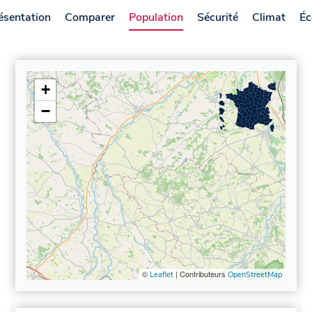
ésentation
Comparer
Population
Sécurité
Climat
Éc
+
−
©
| Contributeurs
Leaflet
OpenStreetMap