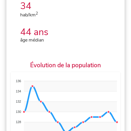
34
2
hab/km
44 ans
âge médian
Évolution de la population
136
134
132
130
128