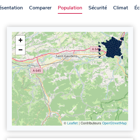
ésentation
Comparer
Population
Sécurité
Climat
Éc
+
−
©
| Contributeurs
Leaflet
OpenStreetMap