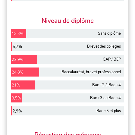
Niveau de diplôme
Sans diplôme
13,3%
Brevet des collèges
5,7%
CAP / BEP
22,9%
Baccalauréat, brevet professionnel
24,8%
Bac +2 à Bac +4
21%
Bac +3 ou Bac +4
9,5%
Bac +5 et plus
2,9%
Répartion des ménages