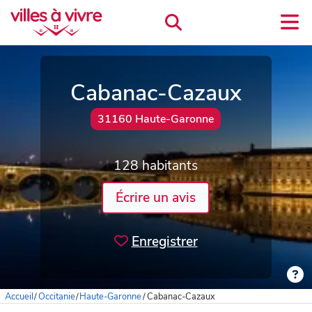
Cabanac-Cazaux
31160 Haute-Garonne
128 habitants
Écrire un avis
Enregistrer
Accueil
/
Occitanie
/
Haute-Garonne
/
Cabanac-Cazaux