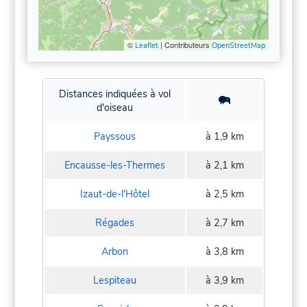
©
| Contributeurs
Leaflet
OpenStreetMap
Distances indiquées à vol
d'oiseau
Payssous
à 1,9 km
Encausse-les-Thermes
à 2,1 km
Izaut-de-l'Hôtel
à 2,5 km
Régades
à 2,7 km
Arbon
à 3,8 km
Lespiteau
à 3,9 km