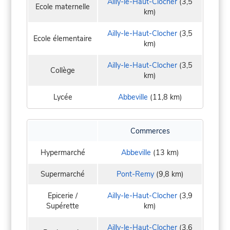
Ailly-le-Haut-Clocher
(3,5
Ecole maternelle
km)
Ailly-le-Haut-Clocher
(3,5
Ecole élementaire
km)
Ailly-le-Haut-Clocher
(3,5
Collège
km)
Lycée
Abbeville
(11,8 km)
Commerces
Hypermarché
Abbeville
(13 km)
Supermarché
Pont-Remy
(9,8 km)
Epicerie /
Ailly-le-Haut-Clocher
(3,9
Supérette
km)
Ailly-le-Haut-Clocher
(3,6