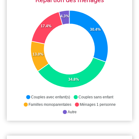
4.3%
17.4%
30.4%
13.0%
34.8%
Couples avec enfant(s)
Couples sans enfant
Familles monoparentales
Ménages 1 personne
Autre