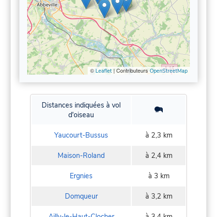
©
| Contributeurs
Leaflet
OpenStreetMap
Distances indiquées à vol
d'oiseau
Yaucourt-Bussus
à 2,3 km
Maison-Roland
à 2,4 km
Ergnies
à 3 km
Domqueur
à 3,2 km
Ailly-le-Haut-Clocher
à 3,4 km