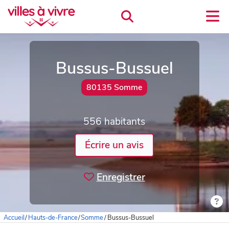
Bussus-Bussuel
80135 Somme
556 habitants
Écrire un avis
Enregistrer
Accueil
/
Hauts-de-France
/
Somme
/
Bussus-Bussuel