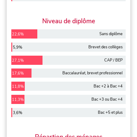
Niveau de diplôme
Sans diplôme
22,6%
Brevet des collèges
5,9%
CAP / BEP
27,1%
Baccalauréat, brevet professionnel
17,6%
Bac +2 à Bac +4
11,8%
Bac +3 ou Bac +4
11,3%
Bac +5 et plus
3,6%
Répartion des ménages