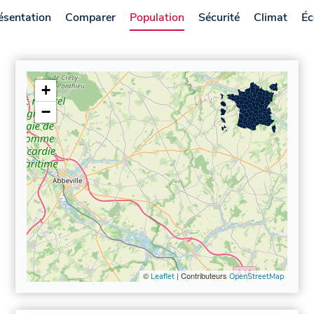
ésentation
Comparer
Population
Sécurité
Climat
Éc
+
−
©
| Contributeurs
Leaflet
OpenStreetMap