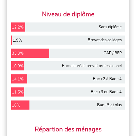
Niveau de diplôme
Sans diplôme
12,2%
Brevet des collèges
1,9%
CAP / BEP
33,3%
Baccalauréat, brevet professionnel
10,9%
Bac +2 à Bac +4
14,1%
Bac +3 ou Bac +4
11,5%
Bac +5 et plus
16%
Répartion des ménages