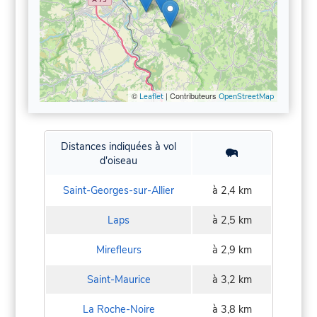
©
| Contributeurs
Leaflet
OpenStreetMap
Distances indiquées à vol
d'oiseau
Saint-Georges-sur-Allier
à 2,4 km
Laps
à 2,5 km
Mirefleurs
à 2,9 km
Saint-Maurice
à 3,2 km
La Roche-Noire
à 3,8 km