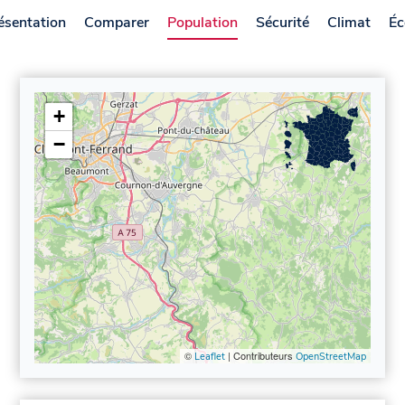
ésentation
Comparer
Population
Sécurité
Climat
Éc
+
−
©
| Contributeurs
Leaflet
OpenStreetMap