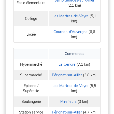
Saint-Georges-sur-Allier
Ecole élementaire
(2,1 km)
Les Martres-de-Veyre
(5,1
Collège
km)
Cournon-d'Auvergne
(6,6
Lycée
km)
Commerces
Hypermarché
Le Cendre
(7,1 km)
Supermarché
Pérignat-sur-Allier
(3,8 km)
Epicerie /
Les Martres-de-Veyre
(5,5
Supérette
km)
Boulangerie
Mirefleurs
(3 km)
Station service
Pérignat-sur-Allier
(4,7 km)