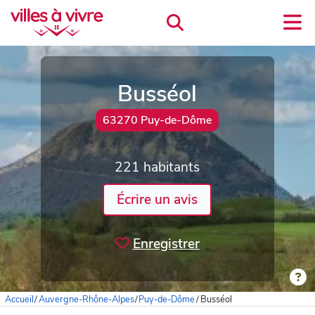
Busséol
63270 Puy-de-Dôme
221 habitants
Écrire un avis
Enregistrer
Accueil
/
Auvergne-Rhône-Alpes
/
Puy-de-Dôme
/
Busséol