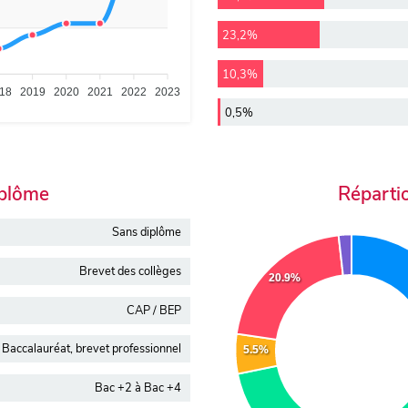
23,2%
10,3%
18
2019
2020
2021
2022
2023
0,5%
iplôme
Réparti
Sans diplôme
Brevet des collèges
20.9%
CAP / BEP
Baccalauréat, brevet professionnel
5.5%
Bac +2 à Bac +4