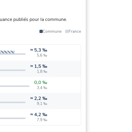
uance publiés pour la commune.
Commune
France
≈
5,3 ‰
5,6 ‰
≈
1,5 ‰
1,8 ‰
0,0 ‰
3,4 ‰
≈
2,2 ‰
9,1 ‰
≈
4,2 ‰
7,9 ‰