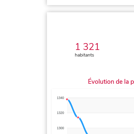
1 321
habitants
Évolution de la 
1340
1320
1300