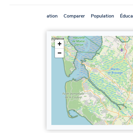
Présentation
Comparer
Population
Éduca
+
−