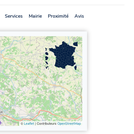
Services
Mairie
Proximité
Avis
©
| Contributeurs
Leaflet
OpenStreetMap