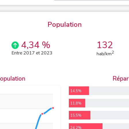
Population
4,34 %
132
Entre 2017 et 2023
2
hab/km
population
Répart
14,5%
11,8%
15,5%
24,2%