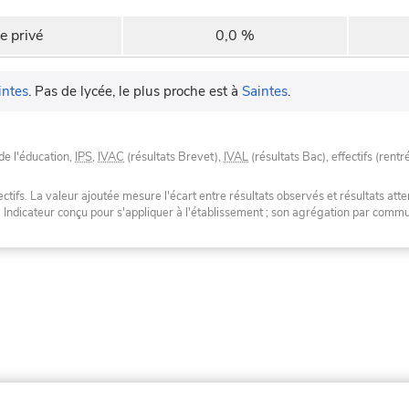
e privé
0,0 %
intes
.
Pas de lycée, le plus proche est à
Saintes
.
de l'éducation,
IPS
,
IVAC
(résultats Brevet),
IVAL
(résultats Bac), effectifs (rentr
tifs. La valeur ajoutée mesure l'écart entre résultats observés et résultats atte
. Indicateur conçu pour s'appliquer à l'établissement ; son agrégation par com