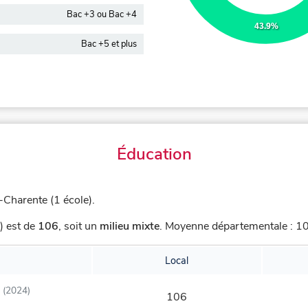
Bac +3 ou Bac +4
43.9%
Bac +5 et plus
Éducation
Charente (1 école).
) est de
106
,
soit un
milieu mixte
.
Moyenne départementale : 108
Local
(2024)
106