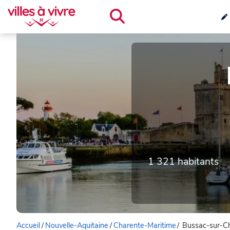
1 321 habitants
Accueil
/
Nouvelle-Aquitaine
/
Charente-Maritime
/
Bussac-sur-C