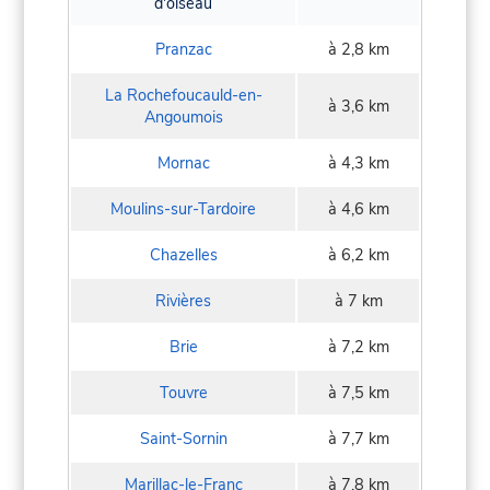
d'oiseau
Pranzac
à 2,8 km
La Rochefoucauld-en-
à 3,6 km
Angoumois
Mornac
à 4,3 km
Moulins-sur-Tardoire
à 4,6 km
Chazelles
à 6,2 km
Rivières
à 7 km
Brie
à 7,2 km
Touvre
à 7,5 km
Saint-Sornin
à 7,7 km
Marillac-le-Franc
à 7,8 km