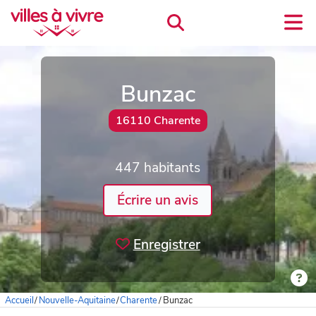
Bunzac
16110 Charente
447 habitants
Écrire un avis
Enregistrer
Accueil
/
Nouvelle-Aquitaine
/
Charente
/
Bunzac