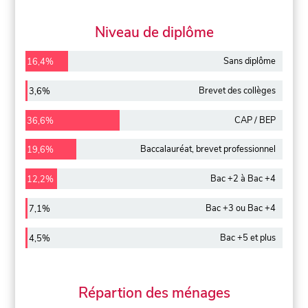
Niveau de diplôme
Sans diplôme
16,4%
Brevet des collèges
3,6%
CAP / BEP
36,6%
Baccalauréat, brevet professionnel
19,6%
Bac +2 à Bac +4
12,2%
Bac +3 ou Bac +4
7,1%
Bac +5 et plus
4,5%
Répartion des ménages