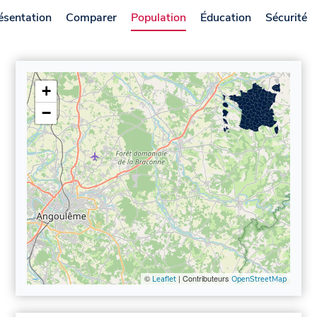
ésentation
Comparer
Population
Éducation
Sécurité
+
−
©
| Contributeurs
Leaflet
OpenStreetMap