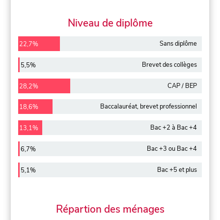
Niveau de diplôme
Sans diplôme
22,7%
Brevet des collèges
5,5%
CAP / BEP
28,2%
Baccalauréat, brevet professionnel
18,6%
Bac +2 à Bac +4
13,1%
Bac +3 ou Bac +4
6,7%
Bac +5 et plus
5,1%
Répartion des ménages