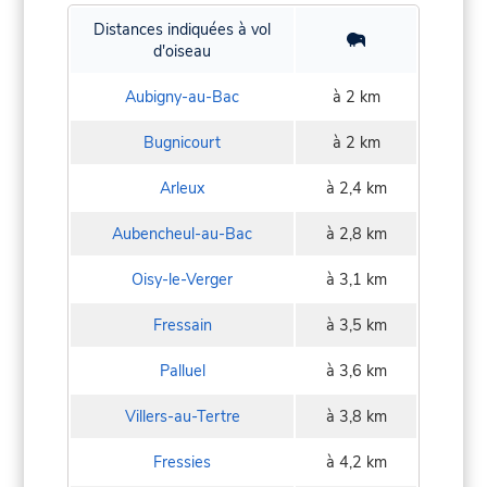
Distances indiquées à vol
d'oiseau
Aubigny-au-Bac
à 2 km
Bugnicourt
à 2 km
Arleux
à 2,4 km
Aubencheul-au-Bac
à 2,8 km
Oisy-le-Verger
à 3,1 km
Fressain
à 3,5 km
Palluel
à 3,6 km
Villers-au-Tertre
à 3,8 km
Fressies
à 4,2 km