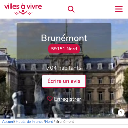
Brunémont
59151 Nord
704 habitants
Écrire un avis
Enregistrer
Accueil
/
Hauts-de-France
/
Nord
/
Brunémont