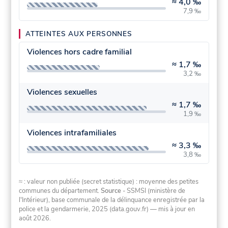
≈
4,0 ‰
7,9 ‰
ATTEINTES AUX PERSONNES
Violences hors cadre familial
≈
1,7 ‰
3,2 ‰
Violences sexuelles
≈
1,7 ‰
1,9 ‰
Violences intrafamiliales
≈
3,3 ‰
3,8 ‰
≈ : valeur non publiée (secret statistique) : moyenne des petites
communes du département.
Source
- SSMSI (ministère de
l'Intérieur), base communale de la délinquance enregistrée par la
police et la gendarmerie, 2025 (data.gouv.fr)
— mis à jour en
août 2026
.