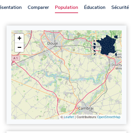
ésentation
Comparer
Population
Éducation
Sécurité
+
−
©
| Contributeurs
Leaflet
OpenStreetMap