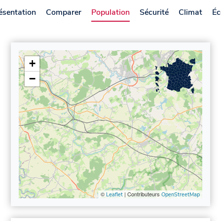
ésentation
Comparer
Population
Sécurité
Climat
Éc
+
−
©
| Contributeurs
Leaflet
OpenStreetMap