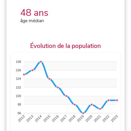
48 ans
âge médian
Évolution de la population
108
106
104
102
100
98
96
2013
2014
2015
2016
2017
2018
2019
2020
2021
2022
2012
2023