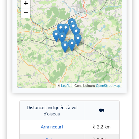
+
−
©
| Contributeurs
Leaflet
OpenStreetMap
Distances indiquées à vol
d'oiseau
Arraincourt
à 2,2 km