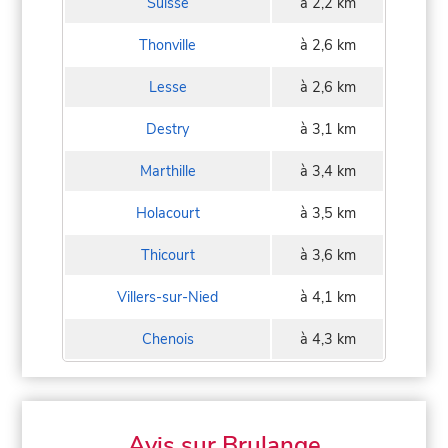
Suisse
à 2,2 km
Thonville
à 2,6 km
Lesse
à 2,6 km
Destry
à 3,1 km
Marthille
à 3,4 km
Holacourt
à 3,5 km
Thicourt
à 3,6 km
Villers-sur-Nied
à 4,1 km
Chenois
à 4,3 km
Avis sur Brulange