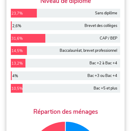
Niveau de diplôme
Sans diplôme
23,7%
Brevet des collèges
2,6%
CAP / BEP
31,6%
Baccalauréat, brevet professionnel
14,5%
Bac +2 à Bac +4
13,2%
Bac +3 ou Bac +4
4%
Bac +5 et plus
10,5%
Répartion des ménages