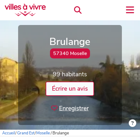
Brulange
57340 Moselle
99 habitants
Écrire un avis
Enregistrer
Accueil
/
Grand Est
/
Moselle
/
Brulange