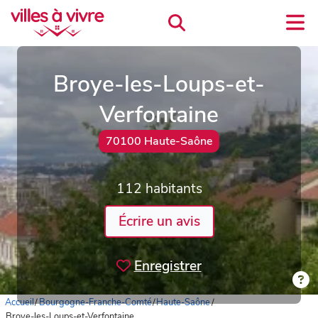
Broye-les-Loups-et-
Verfontaine
70100 Haute-Saône
112 habitants
Écrire un avis
Enregistrer
Accueil
/
Bourgogne-Franche-Comté
/
Haute-Saône
/
Broye-les-Loups-et-Verfontaine