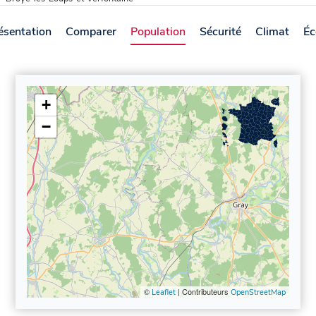
ésentation
Comparer
Population
Sécurité
Climat
Éc
+
−
©
| Contributeurs
Leaflet
OpenStreetMap