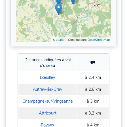
©
| Contributeurs
Leaflet
OpenStreetMap
Distances indiquées à vol
d'oiseau
Lœuilley
à 2,4 km
Autrey-lès-Gray
à 2,6 km
Champagne-sur-Vingeanne
à 3 km
Attricourt
à 3,2 km
Poyans
à 4 km