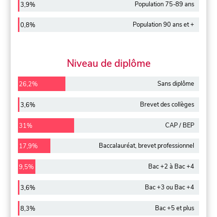
Population 75-89 ans
3,9%
Population 90 ans et +
0,8%
Niveau de diplôme
Sans diplôme
26,2%
Brevet des collèges
3,6%
CAP / BEP
31%
Baccalauréat, brevet professionnel
17,9%
Bac +2 à Bac +4
9,5%
Bac +3 ou Bac +4
3,6%
Bac +5 et plus
8,3%