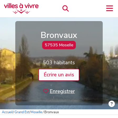
Bronvaux
57535 Moselle
503 habitants
Écrire un avis
Enregistrer
Accueil
/
Grand Est
/
Moselle
/
Bronvaux