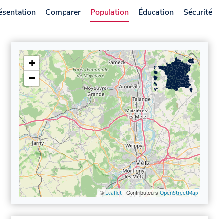
ésentation
Comparer
Population
Éducation
Sécurité
+
−
©
| Contributeurs
Leaflet
OpenStreetMap