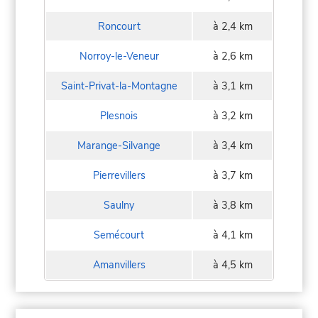
Roncourt
à 2,4 km
Norroy-le-Veneur
à 2,6 km
Saint-Privat-la-Montagne
à 3,1 km
Plesnois
à 3,2 km
Marange-Silvange
à 3,4 km
Pierrevillers
à 3,7 km
Saulny
à 3,8 km
Semécourt
à 4,1 km
Amanvillers
à 4,5 km