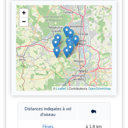
+
−
©
| Contributeurs
Leaflet
OpenStreetMap
Distances indiquées à vol
d'oiseau
Fèves
à 1,8 km