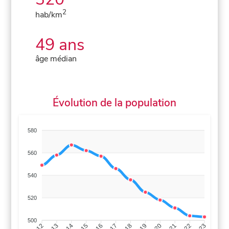
2
hab/km
49 ans
âge médian
Évolution de la population
580
560
540
520
500