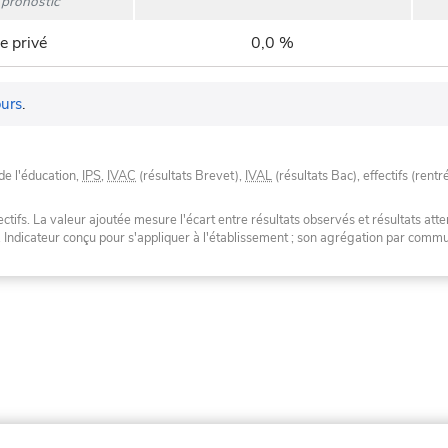
pronostic
e privé
0,0 %
urs
.
de l'éducation,
IPS
,
IVAC
(résultats Brevet),
IVAL
(résultats Bac), effectifs (rentr
tifs. La valeur ajoutée mesure l'écart entre résultats observés et résultats atte
. Indicateur conçu pour s'appliquer à l'établissement ; son agrégation par com