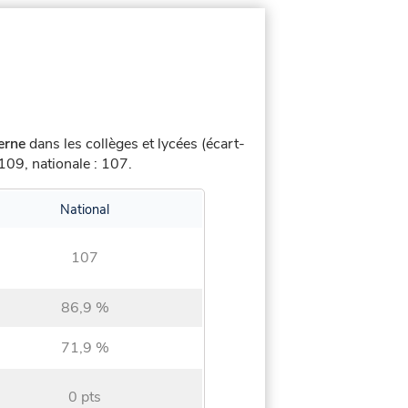
.
terne
dans les collèges et lycées (écart-
09, nationale : 107.
National
107
86,9 %
71,9 %
0 pts