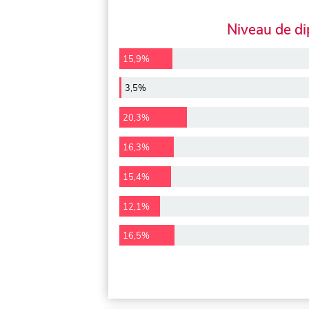
Niveau de d
15,9%
3,5%
20,3%
16,3%
15,4%
12,1%
16,5%