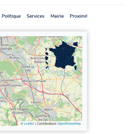
Politique
Services
Mairie
Proximité
Avis
©
| Contributeurs
Leaflet
OpenStreetMap