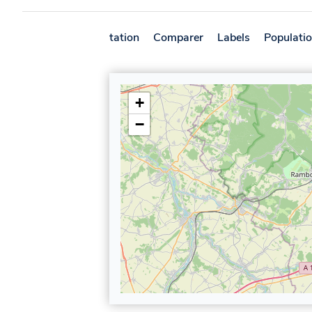
Présentation
Comparer
Labels
Populati
+
−