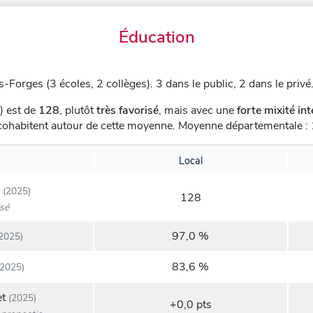
Éducation
s-Forges (3 écoles, 2 collèges).
3 dans le public, 2 dans le privé
) est de
128
,
plutôt
très favorisé
, mais avec une
forte mixité in
s cohabitent autour de cette moyenne.
Moyenne départementale : 1
Local
(2025)
128
isé
97,0 %
2025)
83,6 %
2025)
et
(2025)
+0,0 pts