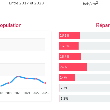
Entre 2017 et 2023
2
hab/km
population
Répart
18,1%
16,8%
18,7%
24%
14%
7,3%
18
2019
2020
2021
2022
2023
1,2%