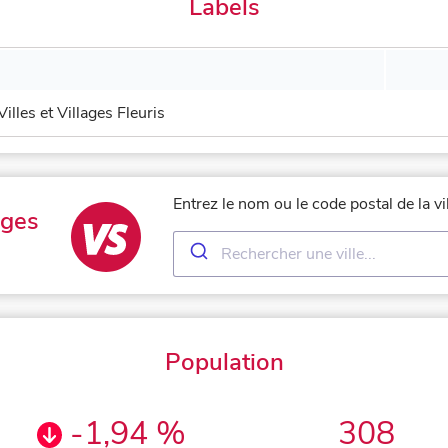
Labels
Villes et Villages Fleuris
Entrez le nom ou le code postal de la v
rges
Population
-1,94 %
308