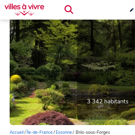
3 342 habitants
Accueil
/
Île-de-France
/
Essonne
/
Briis-sous-Forges