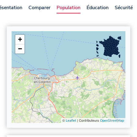
ésentation
Comparer
Population
Éducation
Sécurité
+
−
©
| Contributeurs
Leaflet
OpenStreetMap