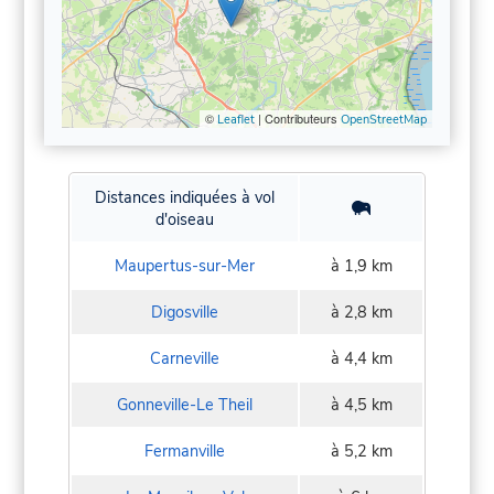
©
| Contributeurs
Leaflet
OpenStreetMap
Distances indiquées à vol
d'oiseau
Maupertus-sur-Mer
à 1,9 km
Digosville
à 2,8 km
Carneville
à 4,4 km
Gonneville-Le Theil
à 4,5 km
Fermanville
à 5,2 km