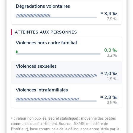
Dégradations volontaires
≈
3,4 ‰
7,9 ‰
ATTEINTES AUX PERSONNES
Violences hors cadre familial
0,0 ‰
3,2 ‰
Violences sexuelles
≈
2,0 ‰
1,9 ‰
Violences intrafamiliales
≈
2,9 ‰
3,8 ‰
≈ : valeur non publiée (secret statistique) : moyenne des petites
communes du département.
Source
- SSMSI (ministère de
l'Intérieur), base communale de la délinquance enregistrée par la