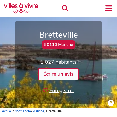
Bretteville
50110 Manche
1 027 habitants
Écrire un avis
Enregistrer
Accueil
/
Normandie
/
Manche
/
Bretteville