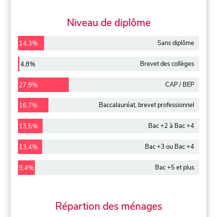
Niveau de diplôme
Sans diplôme
14,3%
Brevet des collèges
4,8%
CAP / BEP
27,9%
Baccalauréat, brevet professionnel
16,7%
Bac +2 à Bac +4
13,5%
Bac +3 ou Bac +4
13,4%
Bac +5 et plus
9,4%
Répartion des ménages