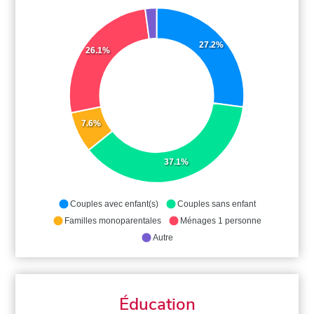
27.2%
26.1%
7.6%
37.1%
Couples avec enfant(s)
Couples sans enfant
Familles monoparentales
Ménages 1 personne
Autre
Éducation