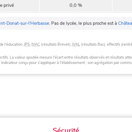
e privé
0,0 %
int-Donat-sur-l'Herbasse
.
Pas de lycée, le plus proche est à
Châtea
de l'éducation,
IPS
,
IVAC
(résultats Brevet),
IVAL
(résultats Bac), effectifs (rentr
tifs. La valeur ajoutée mesure l'écart entre résultats observés et résultats atte
. Indicateur conçu pour s'appliquer à l'établissement ; son agrégation par com
Sécurité