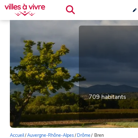
709 habitants
Accueil
/
Auvergne-Rhône-Alpes
/
Drôme
/
Bren