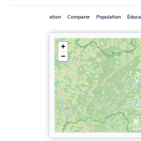
Présentation
Comparer
Population
Éduca
+
−