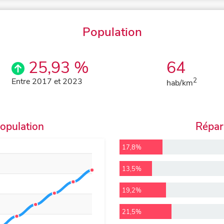
Population
25,93 %
64
Entre 2017 et 2023
2
hab/km
population
Répart
17,8%
13,5%
19,2%
21,5%