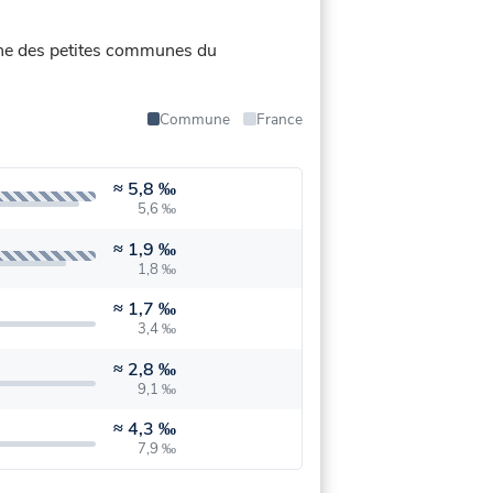
yenne des petites communes du
Commune
France
≈
5,8 ‰
5,6 ‰
≈
1,9 ‰
1,8 ‰
≈
1,7 ‰
3,4 ‰
≈
2,8 ‰
9,1 ‰
≈
4,3 ‰
7,9 ‰