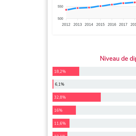
550
500
2012
2013
2014
2015
2016
2017
20
Niveau de d
18,2%
6,1%
32,8%
16%
11,6%