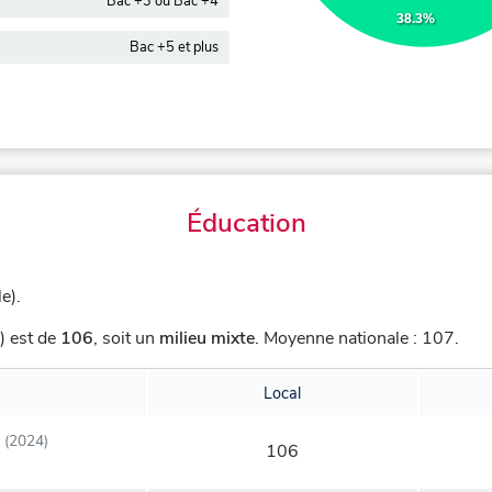
Bac +3 ou Bac +4
38.3%
Bac +5 et plus
Éducation
e).
) est de
106
,
soit un
milieu mixte
.
Moyenne nationale : 107.
Local
(2024)
106