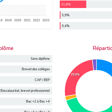
21,8%
5,9%
18
2019
2020
2021
2022
2023
0,4%
iplôme
Réparti
Sans diplôme
Brevet des collèges
25.5%
CAP / BEP
Baccalauréat, brevet professionnel
Bac +2 à Bac +4