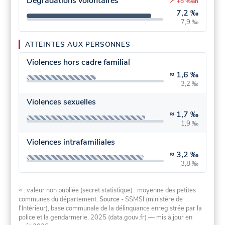
Dégradations volontaires
↗
+8 %/an
7,2 ‰
7,9 ‰
ATTEINTES AUX PERSONNES
Violences hors cadre familial
≈
1,6 ‰
3,2 ‰
Violences sexuelles
≈
1,7 ‰
1,9 ‰
Violences intrafamiliales
≈
3,2 ‰
3,8 ‰
≈ : valeur non publiée (secret statistique) : moyenne des petites
communes du département.
Source
- SSMSI (ministère de
l'Intérieur), base communale de la délinquance enregistrée par la
police et la gendarmerie, 2025 (data.gouv.fr)
— mis à jour en