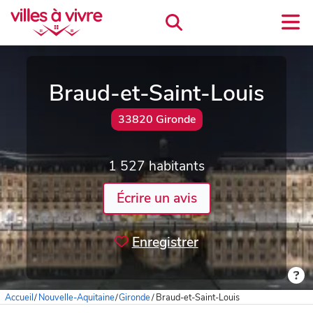
Braud-et-Saint-Louis
33820 Gironde
1 527 habitants
Écrire un avis
Enregistrer
Accueil
/
Nouvelle-Aquitaine
/
Gironde
/
Braud-et-Saint-Louis