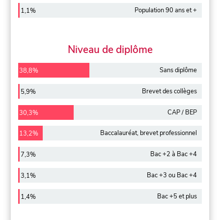
Population 90 ans et +
1,1%
Niveau de diplôme
Sans diplôme
38,8%
Brevet des collèges
5,9%
CAP / BEP
30,3%
Baccalauréat, brevet professionnel
13,2%
Bac +2 à Bac +4
7,3%
Bac +3 ou Bac +4
3,1%
Bac +5 et plus
1,4%