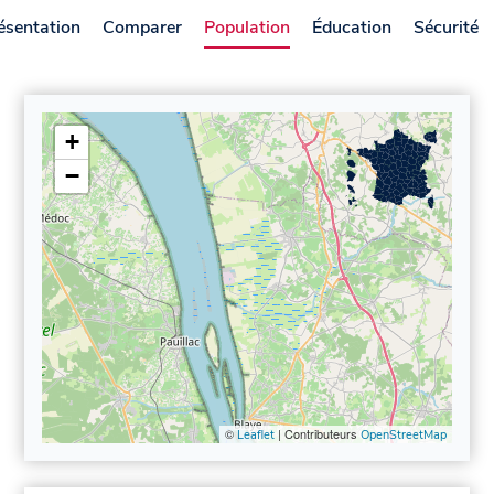
ésentation
Comparer
Population
Éducation
Sécurité
+
−
©
| Contributeurs
Leaflet
OpenStreetMap