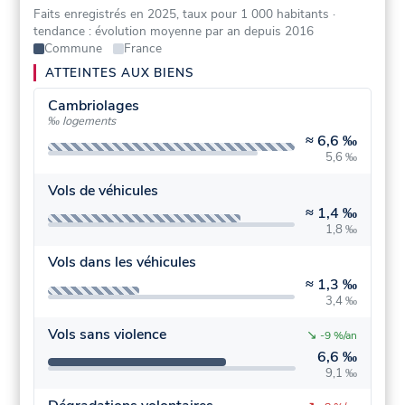
Faits enregistrés en 2025, taux pour 1 000 habitants
·
tendance : évolution moyenne par an depuis 2016
Commune
France
ATTEINTES AUX BIENS
Cambriolages
‰ logements
≈
6,6 ‰
5,6 ‰
Vols de véhicules
≈
1,4 ‰
1,8 ‰
Vols dans les véhicules
≈
1,3 ‰
3,4 ‰
Vols sans violence
↘
-9 %/an
6,6 ‰
9,1 ‰