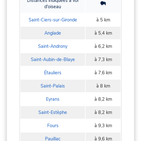
Distances indiquées à vol
d'oiseau
Saint-Ciers-sur-Gironde
à 5 km
Anglade
à 5,4 km
Saint-Androny
à 6,2 km
Saint-Aubin-de-Blaye
à 7,3 km
Étauliers
à 7,6 km
Saint-Palais
à 8 km
Eyrans
à 8,2 km
Saint-Estèphe
à 8,2 km
Fours
à 9,3 km
Pauillac
à 9,6 km