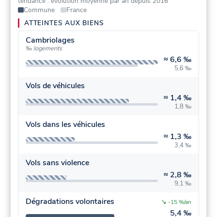
tendance : évolution moyenne par an depuis 2016
Commune
France
ATTEINTES AUX BIENS
Cambriolages
‰ logements
≈
6,6 ‰
5,6 ‰
Vols de véhicules
≈
1,4 ‰
1,8 ‰
Vols dans les véhicules
≈
1,3 ‰
3,4 ‰
Vols sans violence
≈
2,8 ‰
9,1 ‰
Dégradations volontaires
↘
-15 %/an
5,4 ‰