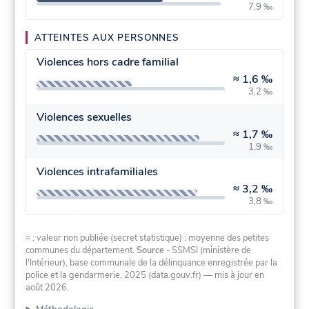
7,9 ‰
ATTEINTES AUX PERSONNES
Violences hors cadre familial
≈
1,6 ‰
3,2 ‰
Violences sexuelles
≈
1,7 ‰
1,9 ‰
Violences intrafamiliales
≈
3,2 ‰
3,8 ‰
≈ : valeur non publiée (secret statistique) : moyenne des petites
communes du département.
Source
- SSMSI (ministère de
l'Intérieur), base communale de la délinquance enregistrée par la
police et la gendarmerie, 2025 (data.gouv.fr)
— mis à jour en
août 2026
.