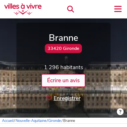
Branne
33420 Gironde
1 296 habitants
Écrire un avis
Enregistrer
Accueil
/
Nouvelle-Aquitaine
/
Gironde
/
Branne