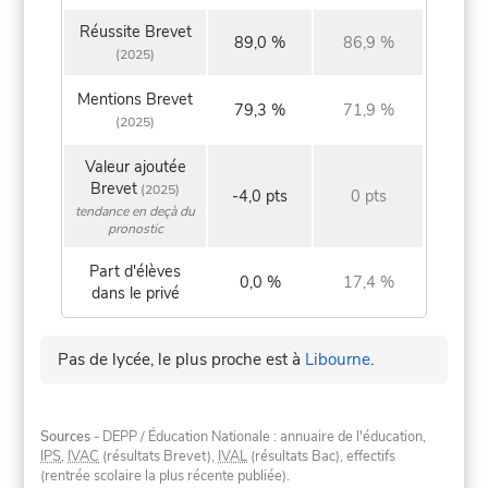
Réussite Brevet
89,0 %
86,9 %
(2025)
Mentions Brevet
79,3 %
71,9 %
(2025)
Valeur ajoutée
Brevet
(2025)
-4,0 pts
0 pts
tendance en deçà du
pronostic
Part d'élèves
0,0 %
17,4 %
dans le privé
Pas de lycée, le plus proche est à
Libourne
.
Sources
- DEPP / Éducation Nationale : annuaire de l'éducation,
IPS
,
IVAC
(résultats Brevet),
IVAL
(résultats Bac), effectifs
(rentrée scolaire la plus récente publiée).