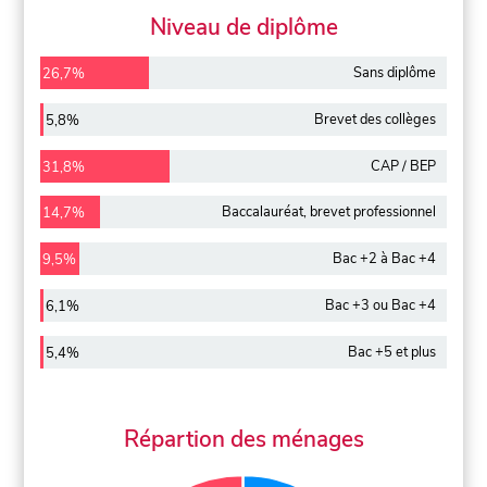
Niveau de diplôme
Sans diplôme
26,7%
Brevet des collèges
5,8%
CAP / BEP
31,8%
Baccalauréat, brevet professionnel
14,7%
Bac +2 à Bac +4
9,5%
Bac +3 ou Bac +4
6,1%
Bac +5 et plus
5,4%
Répartion des ménages