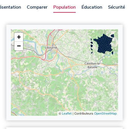
ésentation
Comparer
Population
Éducation
Sécurité
+
−
©
| Contributeurs
Leaflet
OpenStreetMap