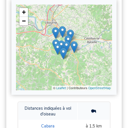
+
−
©
| Contributeurs
Leaflet
OpenStreetMap
Distances indiquées à vol
d'oiseau
Cabara
à 1,5 km