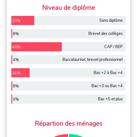
Niveau de diplôme
Sans diplôme
20%
Brevet des collèges
8%
CAP / BEP
44%
Baccalauréat, brevet professionnel
4%
Bac +2 à Bac +4
16%
Bac +3 ou Bac +4
8%
Bac +5 et plus
0%
Répartion des ménages