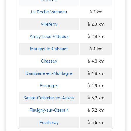
La Roche-Vanneau
à 2 km
Villeferry
à 2,3 km
Arnay-sous-Vitteaux
à 2,9 km
Marigny-le-Cahouët
à 4 km
Chassey
à 4,8 km
Dampierre-en-Montagne
à 4,8 km
Posanges
à 4,9 km
Sainte-Colombe-en-Auxois
à 5,2 km
Flavigny-sur-Ozerain
à 5,2 km
Pouillenay
à 5,6 km