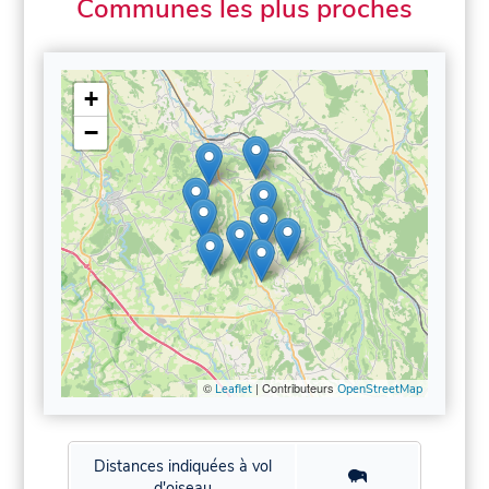
Communes les plus proches
+
−
©
| Contributeurs
Leaflet
OpenStreetMap
Distances indiquées à vol
d'oiseau