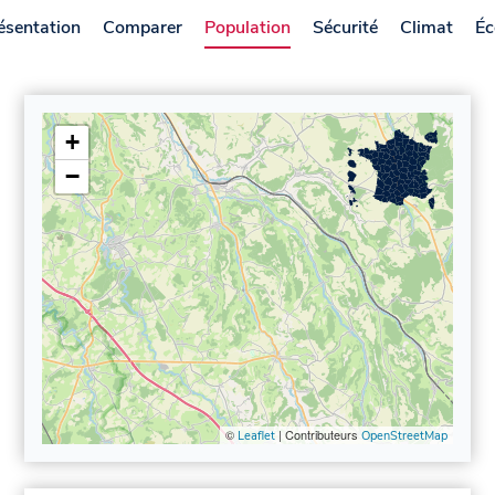
ésentation
Comparer
Population
Sécurité
Climat
Éc
+
−
©
| Contributeurs
Leaflet
OpenStreetMap