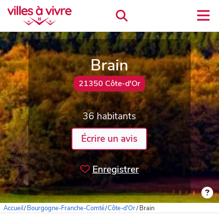
Brain
21350 Côte-d'Or
36 habitants
Écrire un avis
Enregistrer
Accueil
/
Bourgogne-Franche-Comté
/
Côte-d'Or
/
Brain