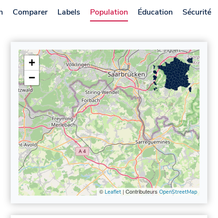
n
Comparer
Labels
Population
Éducation
Sécurité
+
−
©
| Contributeurs
Leaflet
OpenStreetMap