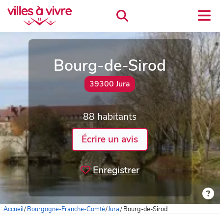
Bourg-de-Sirod
39300 Jura
88 habitants
Écrire un avis
Enregistrer
Accueil
/
Bourgogne-Franche-Comté
/
Jura
/
Bourg-de-Sirod