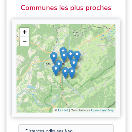
Communes les plus proches
+
−
©
| Contributeurs
Leaflet
OpenStreetMap
Distances indiquées à vol