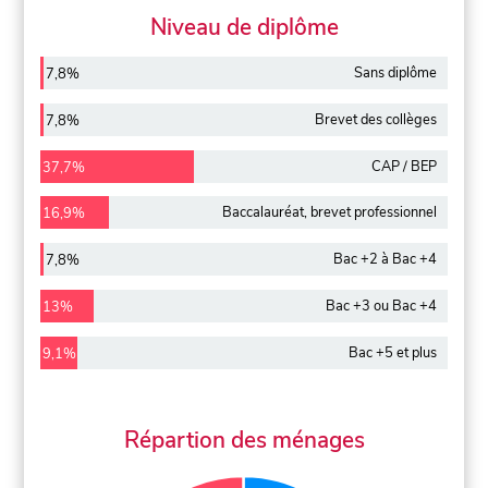
Niveau de diplôme
Sans diplôme
7,8%
Brevet des collèges
7,8%
CAP / BEP
37,7%
Baccalauréat, brevet professionnel
16,9%
Bac +2 à Bac +4
7,8%
Bac +3 ou Bac +4
13%
Bac +5 et plus
9,1%
Répartion des ménages