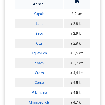
d'oiseau
Sapois
à 2 km
Lent
à 2,8 km
Sirod
à 2,9 km
Cize
à 2,9 km
Équevillon
à 3,5 km
Syam
à 3,7 km
Crans
à 4,4 km
Conte
à 4,5 km
Pillemoine
à 4,6 km
Champagnole
à 4,7 km