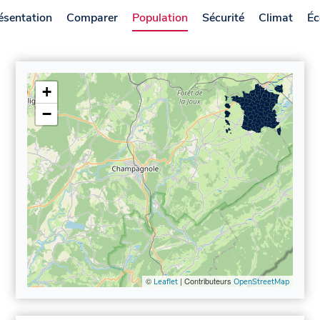
ésentation
Comparer
Population
Sécurité
Climat
Éc
+
−
©
| Contributeurs
Leaflet
OpenStreetMap