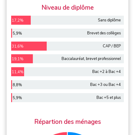
Niveau de diplôme
Sans diplôme
17,2%
Brevet des collèges
5,9%
CAP / BEP
31,6%
Baccalauréat, brevet professionnel
19,1%
Bac +2 à Bac +4
11,4%
Bac +3 ou Bac +4
8,8%
Bac +5 et plus
5,9%
Répartion des ménages