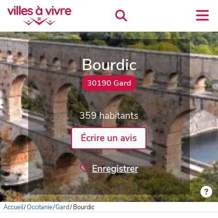
Bourdic
30190 Gard
359 habitants
Écrire un avis
Enregistrer
Accueil
/
Occitanie
/
Gard
/
Bourdic