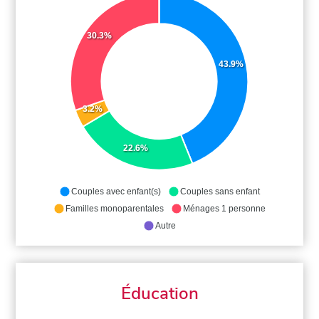
30.3%
43.9%
3.2%
22.6%
Couples avec enfant(s)
Couples sans enfant
Familles monoparentales
Ménages 1 personne
Autre
Éducation