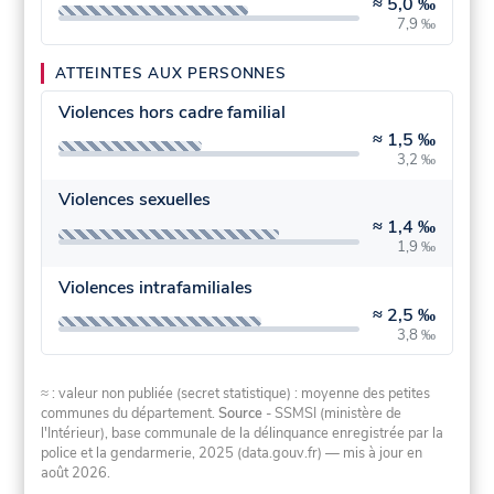
≈
5,0 ‰
7,9 ‰
ATTEINTES AUX PERSONNES
Violences hors cadre familial
≈
1,5 ‰
3,2 ‰
Violences sexuelles
≈
1,4 ‰
1,9 ‰
Violences intrafamiliales
≈
2,5 ‰
3,8 ‰
≈ : valeur non publiée (secret statistique) : moyenne des petites
communes du département.
Source
- SSMSI (ministère de
l'Intérieur), base communale de la délinquance enregistrée par la
police et la gendarmerie, 2025 (data.gouv.fr)
— mis à jour en
août 2026
.