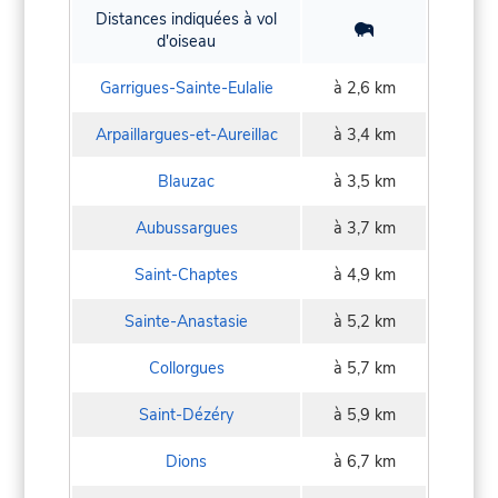
Distances indiquées à vol
d'oiseau
Garrigues-Sainte-Eulalie
à 2,6 km
Arpaillargues-et-Aureillac
à 3,4 km
Blauzac
à 3,5 km
Aubussargues
à 3,7 km
Saint-Chaptes
à 4,9 km
Sainte-Anastasie
à 5,2 km
Collorgues
à 5,7 km
Saint-Dézéry
à 5,9 km
Dions
à 6,7 km