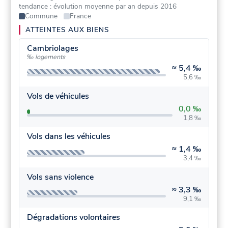
tendance : évolution moyenne par an depuis 2016
Commune
France
ATTEINTES AUX BIENS
Cambriolages
‰ logements
≈
5,4 ‰
5,6 ‰
Vols de véhicules
0,0 ‰
1,8 ‰
Vols dans les véhicules
≈
1,4 ‰
3,4 ‰
Vols sans violence
≈
3,3 ‰
9,1 ‰
Dégradations volontaires