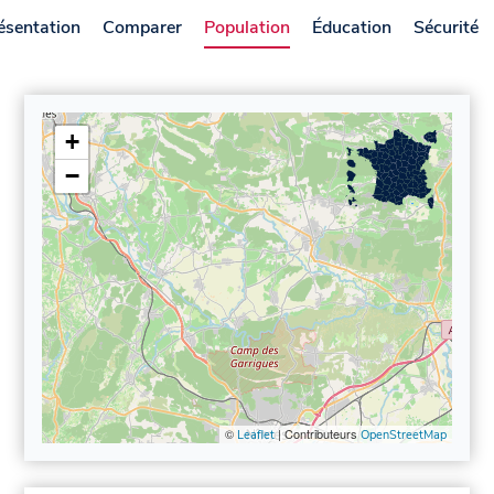
ésentation
Comparer
Population
Éducation
Sécurité
+
−
©
| Contributeurs
Leaflet
OpenStreetMap