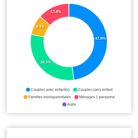
13.4%
8.4%
47.9%
30.3%
Couples avec enfant(s)
Couples sans enfant
Familles monoparentales
Ménages 1 personne
Autre