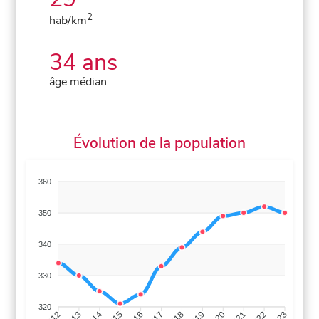
2
hab/km
34 ans
âge médian
Évolution de la population
360
350
340
330
320