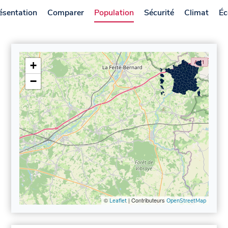
ésentation
Comparer
Population
Sécurité
Climat
Éc
+
−
©
| Contributeurs
Leaflet
OpenStreetMap