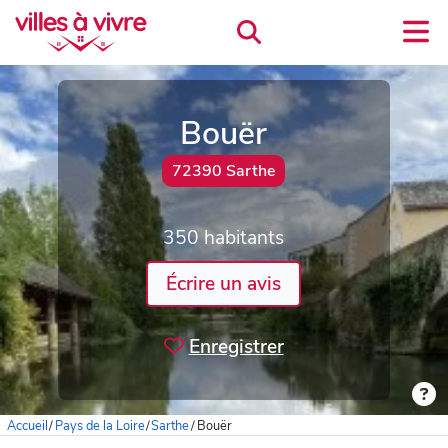
Bouër
72390 Sarthe
350 habitants
Écrire un avis
Enregistrer
Accueil
/
Pays de la Loire
/
Sarthe
/
Bouër