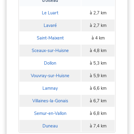
d'oiseau
Le Luart
à 2,7 km
Lavaré
à 2,7 km
Saint-Maixent
à 4 km
Sceaux-sur-Huisne
à 4,8 km
Dollon
à 5,3 km
Vouvray-sur-Huisne
à 5,9 km
Lamnay
à 6,6 km
Villaines-la-Gonais
à 6,7 km
Semur-en-Vallon
à 6,8 km
Duneau
à 7,4 km