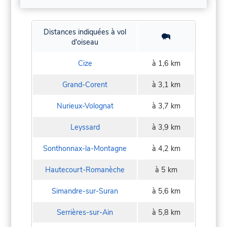
Distances indiquées à vol
d'oiseau
Cize
à 1,6 km
Grand-Corent
à 3,1 km
Nurieux-Volognat
à 3,7 km
Leyssard
à 3,9 km
Sonthonnax-la-Montagne
à 4,2 km
Hautecourt-Romanèche
à 5 km
Simandre-sur-Suran
à 5,6 km
Serrières-sur-Ain
à 5,8 km