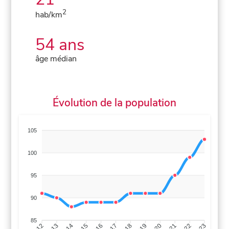
2
hab/km
54 ans
âge médian
Évolution de la population
105
100
95
90
85