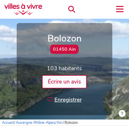
Bolozon
01450 Ain
103 habitants
Écrire un avis
Enregistrer
Accueil
/
Auvergne-Rhône-Alpes
/
Ain
/
Bolozon