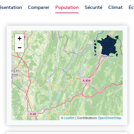
ésentation
Comparer
Population
Sécurité
Climat
Éc
+
−
©
| Contributeurs
Leaflet
OpenStreetMap