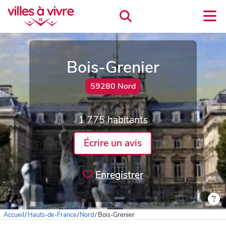
Bois-Grenier
59280 Nord
1 775 habitants
Écrire un avis
Enregistrer
Accueil
/
Hauts-de-France
/
Nord
/
Bois-Grenier