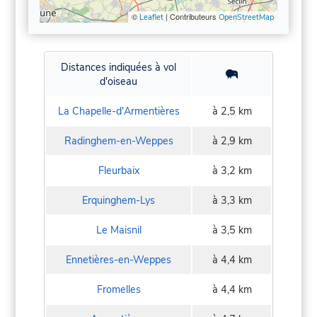
©
| Contributeurs
Leaflet
OpenStreetMap
Distances indiquées à vol
d'oiseau
La Chapelle-d'Armentières
à 2,5 km
Radinghem-en-Weppes
à 2,9 km
Fleurbaix
à 3,2 km
Erquinghem-Lys
à 3,3 km
Le Maisnil
à 3,5 km
Ennetières-en-Weppes
à 4,4 km
Fromelles
à 4,4 km