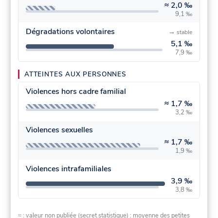
≈
2,0 ‰
9,1 ‰
Dégradations volontaires
→
stable
5,1 ‰
7,9 ‰
ATTEINTES AUX PERSONNES
Violences hors cadre familial
≈
1,7 ‰
3,2 ‰
Violences sexuelles
≈
1,7 ‰
1,9 ‰
Violences intrafamiliales
3,9 ‰
3,8 ‰
≈ : valeur non publiée (secret statistique) : moyenne des petites