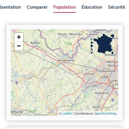
ésentation
Comparer
Population
Éducation
Sécurité
+
−
©
| Contributeurs
Leaflet
OpenStreetMap