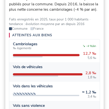
publiés pour la commune.
Depuis 2016, la baisse la
plus nette concerne les cambriolages (-4 % par an).
Faits enregistrés en 2025, taux pour 1 000 habitants
·
tendance : évolution moyenne par an depuis 2016
Commune
France
ATTEINTES AUX BIENS
Cambriolages
↘
-4 %/an
‰ logements
12,7 ‰
5,6 ‰
Vols de véhicules
2,8 ‰
1,8 ‰
Vols dans les véhicules
≈
1,2 ‰
3,4 ‰
Vols sans violence