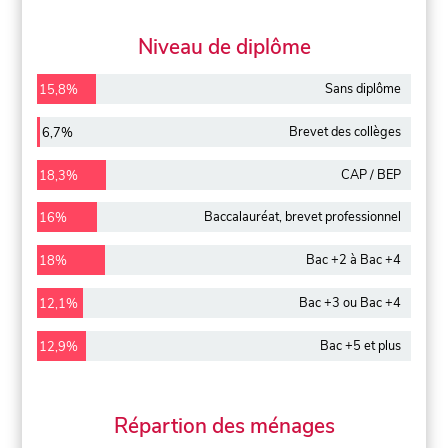
Niveau de diplôme
Sans diplôme
15,8%
Brevet des collèges
6,7%
CAP / BEP
18,3%
Baccalauréat, brevet professionnel
16%
Bac +2 à Bac +4
18%
Bac +3 ou Bac +4
12,1%
Bac +5 et plus
12,9%
Répartion des ménages