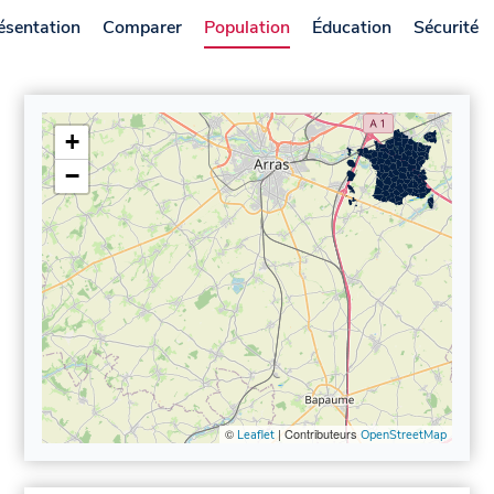
ésentation
Comparer
Population
Éducation
Sécurité
+
−
©
| Contributeurs
Leaflet
OpenStreetMap