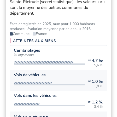
Sainte-Rictrude (secret statistique) : les valeurs « ≈ »
sont la moyenne des petites communes du
département.
Faits enregistrés en 2025, taux pour 1 000 habitants
·
tendance : évolution moyenne par an depuis 2016
Commune
France
ATTEINTES AUX BIENS
Cambriolages
‰ logements
≈
4,7 ‰
5,6 ‰
Vols de véhicules
≈
1,0 ‰
1,8 ‰
Vols dans les véhicules
≈
1,2 ‰
3,4 ‰
Vols sans violence