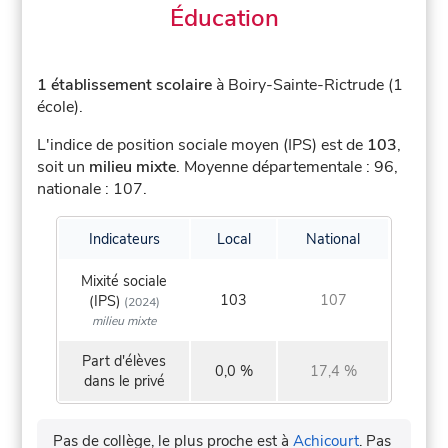
Éducation
1 établissement scolaire
à Boiry-Sainte-Rictrude (1
école).
L'indice de position sociale moyen (IPS) est de
103
,
soit un
milieu mixte
.
Moyenne départementale : 96,
nationale : 107.
Indicateurs
Local
National
Mixité sociale
103
107
(IPS)
(2024)
milieu mixte
Part d'élèves
0,0 %
17,4 %
dans le privé
Pas de collège, le plus proche est à
Achicourt
.
Pas