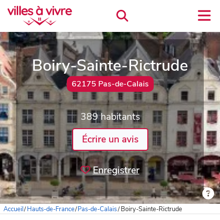
Boiry-Sainte-Rictrude
62175 Pas-de-Calais
389 habitants
Écrire un avis
Enregistrer
Accueil
/
Hauts-de-France
/
Pas-de-Calais
/
Boiry-Sainte-Rictrude