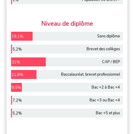
1%
Niveau de diplôme
Sans diplôme
19,1%
Brevet des collèges
5,2%
CAP / BEP
31%
Baccalauréat, brevet professionnel
22,8%
Bac +2 à Bac +4
9,5%
Bac +3 ou Bac +4
7,2%
Bac +5 et plus
5,2%