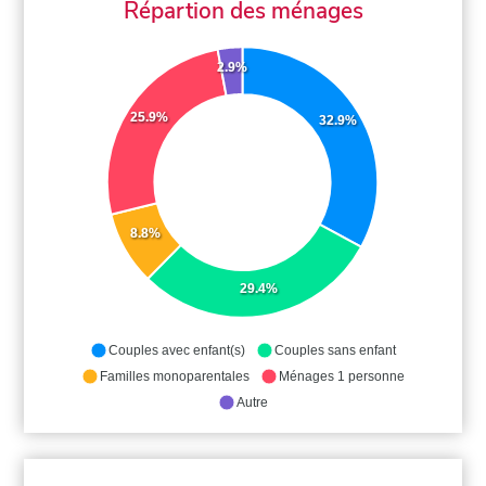
Répartion des ménages
2.9%
25.9%
32.9%
8.8%
29.4%
Couples avec enfant(s)
Couples sans enfant
Familles monoparentales
Ménages 1 personne
Autre