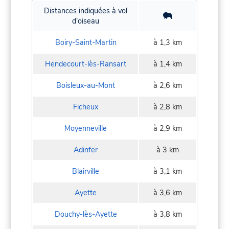
Distances indiquées à vol
d'oiseau
Boiry-Saint-Martin
à 1,3 km
Hendecourt-lès-Ransart
à 1,4 km
Boisleux-au-Mont
à 2,6 km
Ficheux
à 2,8 km
Moyenneville
à 2,9 km
Adinfer
à 3 km
Blairville
à 3,1 km
Ayette
à 3,6 km
Douchy-lès-Ayette
à 3,8 km