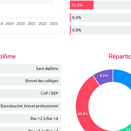
16,8%
8,4%
18
2019
2020
2021
2022
2023
0,9%
iplôme
Réparti
Sans diplôme
9.1%
Brevet des collèges
CAP / BEP
Baccalauréat, brevet professionnel
40.9%
Bac +2 à Bac +4
20