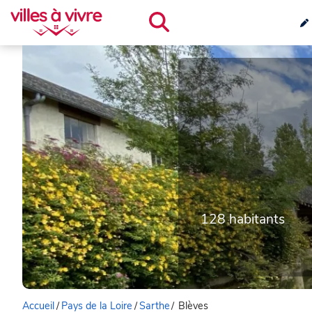
128 habitants
Accueil
/
Pays de la Loire
/
Sarthe
/
Blèves