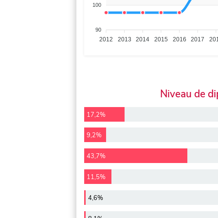
100
90
2012
2013
2014
2015
2016
2017
20
Niveau de d
17,2%
9,2%
43,7%
11,5%
4,6%