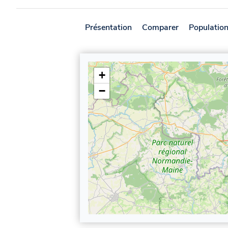
Présentation
Comparer
Populatio
+
−