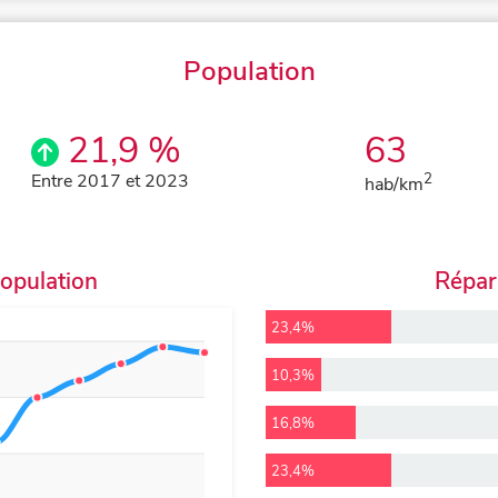
Population
21,9 %
63
Entre 2017 et 2023
2
hab/km
population
Répart
23,4%
10,3%
16,8%
23,4%