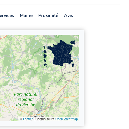
ervices
Mairie
Proximité
Avis
©
| Contributeurs
Leaflet
OpenStreetMap