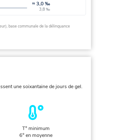
≈
3,0 ‰
3,8 ‰
rieur), base communale de la délinquance
ssent une soixantaine de jours de gel.
T° minimum
6° en moyenne